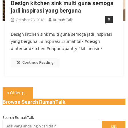
Design kitchen sink multi guna semoga
jadi inspirasi yang berguna
0
October 23, 2018
Rumah Talk
Design kitchen sink multi guna semoga jadi inspirasi
yang berguna . #inspirasi #rumahtalk #design
#interior #kitchen #dapur #pantry #kitchensink
Continue Reading
Posts
Older posts
navigation
Browse Search RumahTalk
Search RumahTalk
Klik