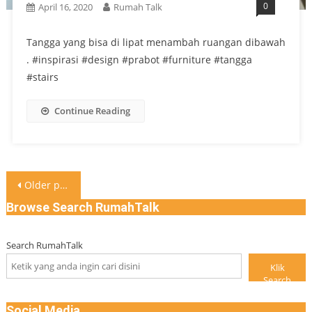
0
April 16, 2020
Rumah Talk
Tangga yang bisa di lipat menambah ruangan dibawah
. #inspirasi #design #prabot #furniture #tangga
#stairs
Continue Reading
Posts
Older posts
navigation
Browse Search RumahTalk
Search RumahTalk
Klik
Search
Social Media