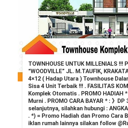
TOWNHOUSE UNTUK MILLENIALS !!! P
“WOODVILLE” JL. M.TAUFIK, KRAKAT
4×12 ( Hadap Utara ) Townhouse Dalam 
Sisa 4 Unit Terbaik !!! . FASILITAS
Komplek Otomatis . PROMO HADIAH *
Murni . PROMO CARA BAYAR * : 》DP 30% 
selanjutnya, silahkan hubungi : AN
. *) = Promo Hadiah dan Promo Cara B
iklan rumah lainnya silakan follow @