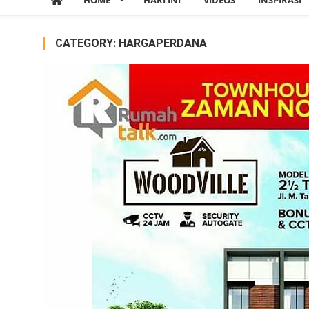
HOME
HARI INI
VIDEOS
INSPIRASI
CATEGORY:
HARGAPERDANA