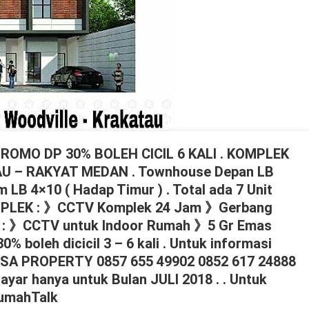
ROMO DP 30% BOLEH CICIL 6 KALI . KOMPLEK
AU – RAKYAT MEDAN . Townhouse Depan LB
LB 4×10 ( Hadap Timur ) . Total ada 7 Unit
 KOMPLEK : 》CCTV Komplek 24 Jam 》Gerbang
 : 》CCTV untuk Indoor Rumah 》5 Gr Emas
boleh dicicil 3 – 6 kali . Untuk informasi
GKASA PROPERTY 0857 655 49902 0852 617 24888
ayar hanya untuk Bulan JULI 2018 . . Untuk
RumahTalk