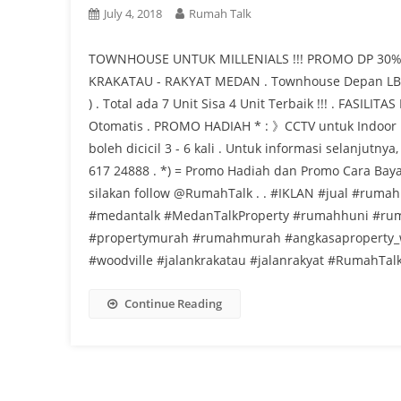
July 4, 2018
Rumah Talk
TOWNHOUSE UNTUK MILLENIALS !!! PROMO DP 30% BO
KRAKATAU - RAKYAT MEDAN . Townhouse Depan LB 4
) . Total ada 7 Unit Sisa 4 Unit Terbaik !!! . FAS
Otomatis . PROMO HADIAH * : 》CCTV untuk Indoo
boleh dicicil 3 - 6 kali . Untuk informasi selanju
617 24888 . *) = Promo Hadiah dan Promo Cara Bayar
silakan follow @RumahTalk . . #IKLAN #jual #r
#medantalk #MedanTalkProperty #rumahhuni #ru
#propertymurah #rumahmurah #angkasaproperty_wo
#woodville #jalankrakatau #jalanrakyat #RumahTal
Continue Reading