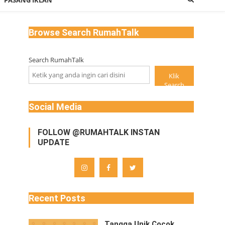
PASANG IKLAN
Browse Search RumahTalk
Search RumahTalk
Klik
Search
Social Media
FOLLOW @RUMAHTALK INSTAN
UPDATE
Recent Posts
Tangga Unik Cocok