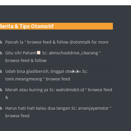
Berita & Tips Otomotif
Pasrah la “ browse feed & follow @otomtalk for more
Gitu sih! Paham
Sc: akmschooldrive_cikarang “
browse feed & follow
Udah bisa gladibersih, tinggal otw🌬🌬 Sc:
tomi.meangmeong “ browse feed
Merah atau kuning ya Sc: wahidmobil.id “ browse feed
&
Harus hati-hati kalau dua tangan Sc: arvanjayamotor “
browse feed