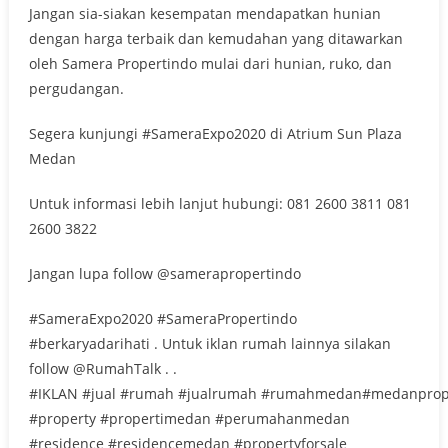
Jangan sia-siakan kesempatan mendapatkan hunian
dengan harga terbaik dan kemudahan yang ditawarkan
oleh Samera Propertindo mulai dari hunian, ruko, dan
pergudangan.
Segera kunjungi #SameraExpo2020 di Atrium Sun Plaza
Medan
Untuk informasi lebih lanjut hubungi: 081 2600 3811 081
2600 3822
Jangan lupa follow @samerapropertindo
#SameraExpo2020 #SameraPropertindo
#berkaryadarihati . Untuk iklan rumah lainnya silakan
follow @RumahTalk . .
#IKLAN #jual #rumah #jualrumah #rumahmedan#medanprop
#property #propertimedan #perumahanmedan
#residence #residencemedan #propertyforsale