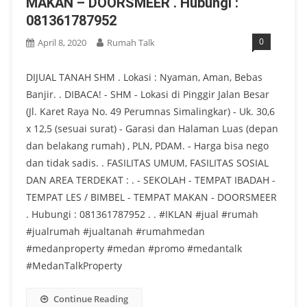
MAKAN – DOORSMEER . Hubungi :
081361787952
0
April 8, 2020
Rumah Talk
DIJUAL TANAH SHM . Lokasi : Nyaman, Aman, Bebas
Banjir. . DIBACA! - SHM - Lokasi di Pinggir Jalan Besar
(Jl. Karet Raya No. 49 Perumnas Simalingkar) - Uk. 30,6
x 12,5 (sesuai surat) - Garasi dan Halaman Luas (depan
dan belakang rumah) , PLN, PDAM. - Harga bisa nego
dan tidak sadis. . FASILITAS UMUM, FASILITAS SOSIAL
DAN AREA TERDEKAT : . - SEKOLAH - TEMPAT IBADAH -
TEMPAT LES / BIMBEL - TEMPAT MAKAN - DOORSMEER
. Hubungi : 081361787952 . . #IKLAN #jual #rumah
#jualrumah #jualtanah #rumahmedan
#medanproperty #medan #promo #medantalk
#MedanTalkProperty
Continue Reading