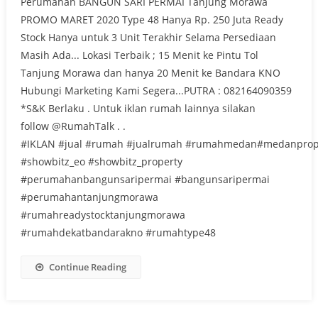
Perumahan BANGUN SARI PERMAI Tanjung Morawa
PROMO MARET 2020 Type 48 Hanya Rp. 250 Juta Ready
Stock Hanya untuk 3 Unit Terakhir Selama Persediaan
Masih Ada... Lokasi Terbaik ; 15 Menit ke Pintu Tol
Tanjung Morawa dan hanya 20 Menit ke Bandara KNO
Hubungi Marketing Kami Segera...PUTRA : 082164090359
*S&K Berlaku . Untuk iklan rumah lainnya silakan
follow @RumahTalk . .
#IKLAN #jual #rumah #jualrumah #rumahmedan#medanprop
#showbitz_eo #showbitz_property
#perumahanbangunsaripermai #bangunsaripermai
#perumahantanjungmorawa
#rumahreadystocktanjungmorawa
#rumahdekatbandarakno #rumahtype48
Continue Reading