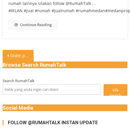
rumah lainnya silakan follow @RumahTalk . .
#IKLAN #jual #rumah #jualrumah #rumahmedan#medanprop
Continue Reading
Posts
Older posts
navigation
Browse Search RumahTalk
Search RumahTalk
Klik
Search
Social Media
FOLLOW @RUMAHTALK INSTAN UPDATE