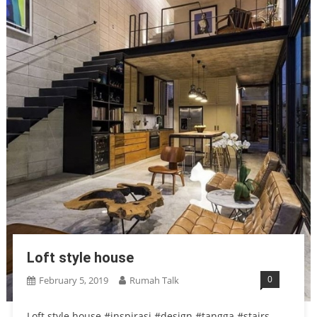
Loft style house
0
February 5, 2019
Rumah Talk
Loft style house #inspirasi #design #tangga #stairs