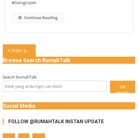
#livingroom
Continue Reading
Posts
Older posts
navigation
Browse Search RumahTalk
Search RumahTalk
Klik
Search
Social Media
FOLLOW @RUMAHTALK INSTAN UPDATE