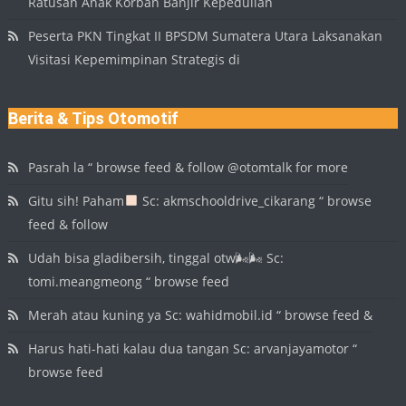
Ratusan Anak Korban Banjir Kepedulian
Peserta PKN Tingkat II BPSDM Sumatera Utara Laksanakan
Visitasi Kepemimpinan Strategis di
Berita & Tips Otomotif
Pasrah la “ browse feed & follow @otomtalk for more
Gitu sih! Paham
Sc: akmschooldrive_cikarang “ browse
feed & follow
Udah bisa gladibersih, tinggal otw🌬🌬 Sc:
tomi.meangmeong “ browse feed
Merah atau kuning ya Sc: wahidmobil.id “ browse feed &
Harus hati-hati kalau dua tangan Sc: arvanjayamotor “
browse feed