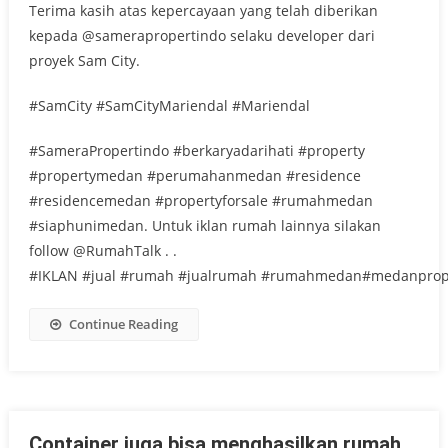
Terima kasih atas kepercayaan yang telah diberikan
kepada @samerapropertindo selaku developer dari
proyek Sam City.
#SamCity #SamCityMariendal #Mariendal
#SameraPropertindo #berkaryadarihati #property
#propertymedan #perumahanmedan #residence
#residencemedan #propertyforsale #rumahmedan
#siaphunimedan. Untuk iklan rumah lainnya silakan
follow @RumahTalk . .
#IKLAN #jual #rumah #jualrumah #rumahmedan#medanprop
Continue Reading
Container juga bisa menghasilkan rumah