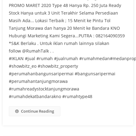
PROMO MARET 2020 Type 48 Hanya Rp. 250 Juta Ready
Stock Hanya untuk 3 Unit Terakhir Selama Persediaan
Masih Ada... Lokasi Terbaik ; 15 Menit ke Pintu Tol
Tanjung Morawa dan hanya 20 Menit ke Bandara KNO
Hubungi Marketing Kami Segera...PUTRA : 082164090359
*S&K Berlaku . Untuk iklan rumah lainnya silakan
follow @RumahTalk . .
#IKLAN #jual #rumah #jualrumah #rumahmedan#medanprop
#showbitz_eo #showbitz_property
#perumahanbangunsaripermai #bangunsaripermai
#perumahantanjungmorawa
#rumahreadystocktanjungmorawa
#rumahdekatbandarakno #rumahtype48
Continue Reading