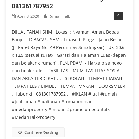
081361787952
0
April 8, 2020
Rumah Talk
DIJUAL TANAH SHM . Lokasi : Nyaman, Aman, Bebas
Banjir. . DIBACA! - SHM - Lokasi di Pinggir Jalan Besar
(Jl. Karet Raya No. 49 Perumnas Simalingkar) - Uk. 30,6
x 12,5 (sesuai surat) - Garasi dan Halaman Luas (depan
dan belakang rumah) , PLN, PDAM. - Harga bisa nego
dan tidak sadis. . FASILITAS UMUM, FASILITAS SOSIAL
DAN AREA TERDEKAT : . - SEKOLAH - TEMPAT IBADAH -
TEMPAT LES / BIMBEL - TEMPAT MAKAN - DOORSMEER
. Hubungi : 081361787952 . . #IKLAN #jual #rumah
#jualrumah #jualtanah #rumahmedan
#medanproperty #medan #promo #medantalk
#MedanTalkProperty
Continue Reading