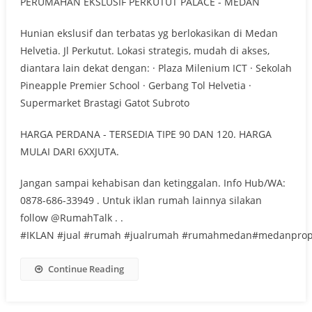
PERUMAHAN EKSLUSIF PERKUTUT PALACE - MEDAN
Hunian ekslusif dan terbatas yg berlokasikan di Medan
Helvetia. Jl Perkutut. Lokasi strategis, mudah di akses,
diantara lain dekat dengan: · Plaza Milenium ICT · Sekolah
Pineapple Premier School · Gerbang Tol Helvetia ·
Supermarket Brastagi Gatot Subroto
HARGA PERDANA - TERSEDIA TIPE 90 DAN 120. HARGA
MULAI DARI 6XXJUTA.
Jangan sampai kehabisan dan ketinggalan. Info Hub/WA:
0878-686-33949 . Untuk iklan rumah lainnya silakan
follow @RumahTalk . .
#IKLAN #jual #rumah #jualrumah #rumahmedan#medanprop
Continue Reading