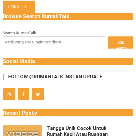
Posts
Older posts
navigation
Browse Search RumahTalk
Search RumahTalk
Klik
Search
Social Media
FOLLOW @RUMAHTALK INSTAN UPDATE
Recent Posts
Tangga Unik Cocok Untuk
Rumah Kecil Atau Ruangan