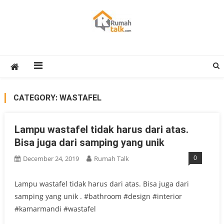
Skip
to
content
Rumah Talk
Property Medan : Jual Sewa Kost Rumah Ruko Kantor Apartment
CATEGORY:
WASTAFEL
Lampu wastafel tidak harus dari atas.
Bisa juga dari samping yang unik
0
December 24, 2019
Rumah Talk
Lampu wastafel tidak harus dari atas. Bisa juga dari
samping yang unik . #bathroom #design #interior
#kamarmandi #wastafel