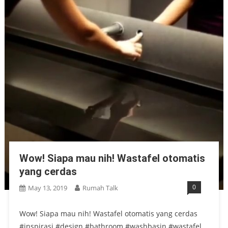
Wow! Siapa mau nih! Wastafel otomatis
yang cerdas
0
May 13, 2019
Rumah Talk
Wow! Siapa mau nih! Wastafel otomatis yang cerdas
#inspirasi #design #bathroom #washbasin #wastafel