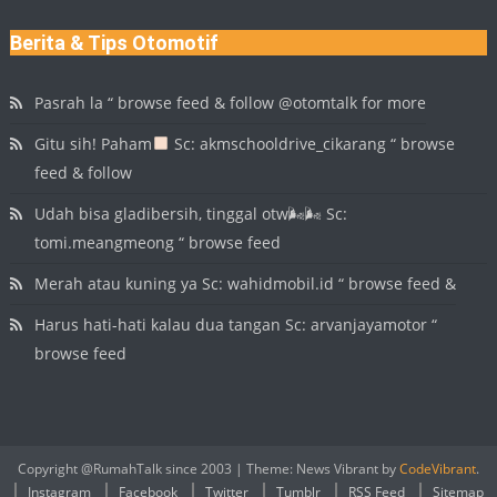
Berita & Tips Otomotif
Pasrah la “ browse feed & follow @otomtalk for more
Gitu sih! Paham
Sc: akmschooldrive_cikarang “ browse
feed & follow
Udah bisa gladibersih, tinggal otw🌬🌬 Sc:
tomi.meangmeong “ browse feed
Merah atau kuning ya Sc: wahidmobil.id “ browse feed &
Harus hati-hati kalau dua tangan Sc: arvanjayamotor “
browse feed
Copyright @RumahTalk since 2003
|
Theme: News Vibrant by
CodeVibrant
.
Instagram
Facebook
Twitter
Tumblr
RSS Feed
Sitemap