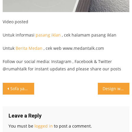
Video posted
Untuk informasi
pasang iklan
, cek halamam pasang iklan
Untuk
Berita Medan
, cek web www.medantalk.com
Follow our social media: Instagram , Facebook & Twitter
@rumahtalk for instant updates and please share our posts
Post
Sofa yang besar ini terlihat nyaman sekali yah! Lebih nyaman
Design wastafel yang unik dan futuristic . #inspirasi #design #washbasin
navigation
Leave a Reply
You must be
logged in
to post a comment.