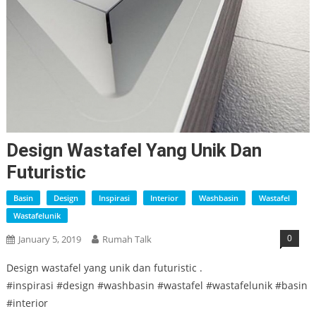
Design Wastafel Yang Unik Dan
Futuristic
Basin
Design
Inspirasi
Interior
Washbasin
Wastafel
Wastafelunik
0
January 5, 2019
Rumah Talk
Design wastafel yang unik dan futuristic .
#inspirasi #design #washbasin #wastafel #wastafelunik #basin
#interior