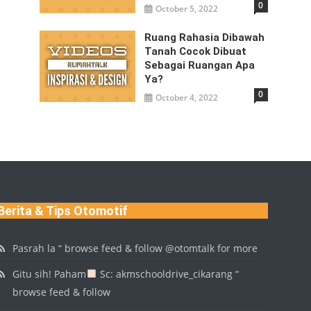
0
October 5, 2022
Ruang Rahasia Dibawah
Tanah Cocok Dibuat
Sebagai Ruangan Apa
Ya?
0
October 4, 2022
Berita & Tips Otomotif
Pasrah la “ browse feed & follow @otomtalk for more
Gitu sih! Paham
Sc: akmschooldrive_cikarang “
browse feed & follow