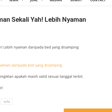
SEWA
JUAL
MEDAN
SUMUT
CONTACT
aman Sekali Yah! Lebih Nyaman
yah! Lebih nyaman daripada bed yang disamping
engiklan apakah masih valid sesuai tanggal terbit.
ct
sofa