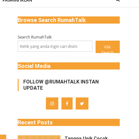
PASANG IKLAN
Browse Search RumahTalk
Search RumahTalk
Klik
Search
Social Media
FOLLOW @RUMAHTALK INSTAN
UPDATE
Recent Posts
Tangga Unik Cocok