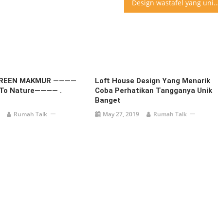
Design wastafel yang unik dan futu
GREEN MAKMUR ————
Loft House Design Yang Menarik
To Nature———— .
Coba Perhatikan Tangganya Unik
Banget
Rumah Talk
May 27, 2019
Rumah Talk