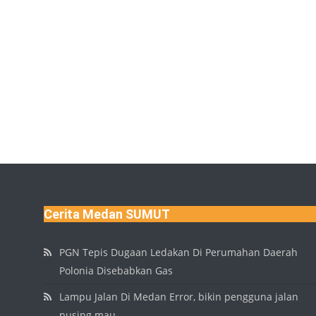
Cerita Medan SUMUT
PGN Tepis Dugaan Ledakan Di Perumahan Daerah
Polonia Disebabkan Gas
Lampu Jalan Di Medan Error, bikin pengguna jalan
pusing mau