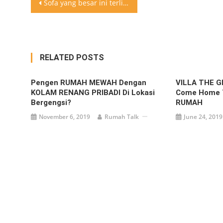
Post
Sofa yang besar ini terlihat nyaman sekali yah! Lebih nyaman daripada bed yang disamping
navigation
RELATED POSTS
Pengen RUMAH MEWAH Dengan
VILLA THE 
KOLAM RENANG PRIBADI Di Lokasi
Come Home 
Bergengsi?
RUMAH
November 6, 2019
Rumah Talk
June 24, 2019