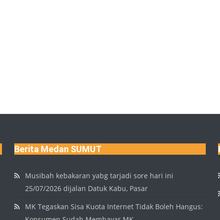
Berita Medan SUMUT
Musibah kebakaran yabg tarjadi sore hari ini
25/07/2026 dijalan Datuk Kabu, Pasar
MK Tegaskan Sisa Kuota Internet Tidak Boleh Hangus:
Konsumen Sudah Membayar MK