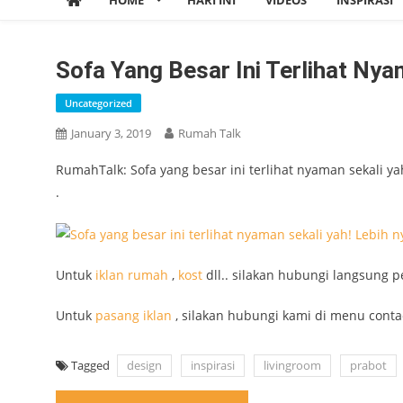
HOME
HARI INI
VIDEOS
INSPIRASI
Sofa Yang Besar Ini Terlihat Ny
Uncategorized
January 3, 2019
Rumah Talk
RumahTalk: Sofa yang besar ini terlihat nyaman sekali 
.
Untuk
iklan
rumah
,
kost
dll.. silakan hubungi langsung p
Untuk
pasang iklan
, silakan hubungi kami di menu conta
Tagged
design
inspirasi
livingroom
prabot