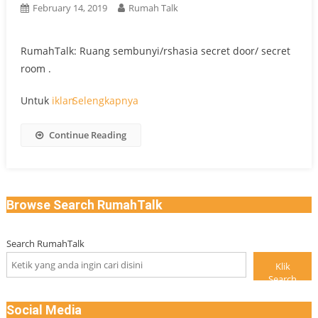
February 14, 2019
Rumah Talk
RumahTalk: Ruang sembunyi/rshasia secret door/ secret
room .
Untuk
iklan
Selengkapnya
Continue Reading
Browse Search RumahTalk
Search RumahTalk
Klik
Search
Social Media