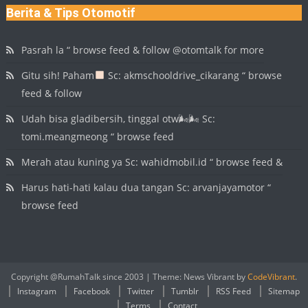
Berita & Tips Otomotif
Pasrah la “ browse feed & follow @otomtalk for more
Gitu sih! Paham
Sc: akmschooldrive_cikarang “ browse
feed & follow
Udah bisa gladibersih, tinggal otw🌬🌬 Sc:
tomi.meangmeong “ browse feed
Merah atau kuning ya Sc: wahidmobil.id “ browse feed &
Harus hati-hati kalau dua tangan Sc: arvanjayamotor “
browse feed
Copyright @RumahTalk since 2003
|
Theme: News Vibrant by
CodeVibrant
.
Instagram
Facebook
Twitter
Tumblr
RSS Feed
Sitemap
Terms
Contact