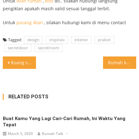
Untuk
iklan
rumah
,
kost
dll.. silakan hubungi langsung
pengiklan apakah masih valid sesuai tanggal terbit.
Untuk
pasang iklan
, silakan hubungi kami di menu contact
Tagged
design
inspirasi
interior
prabot
secretdoor
secretroom
Post
Ruang sembunyi/rshasia secret door/ secret room
Rumah kecil? Beginilah hemat spacenya… bisa menjadi inspirasi buat anda
navigation
RELATED POSTS
Buat Kamu Yang Lagi Cari-Cari Rumah, Ini Waktu Yang
Tepat
March 5, 2020
Rumah Talk