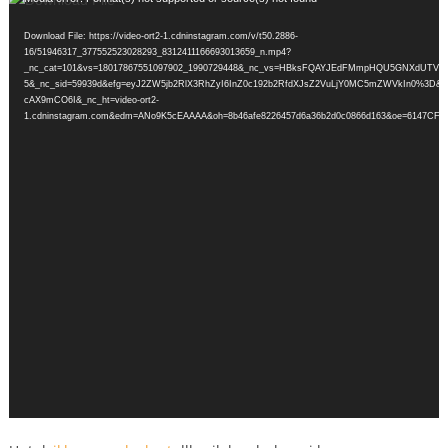
Player
Download File: https://video-ort2-1.cdninstagram.com/v/t50.2886-
16/51946317_377552523028293_8312411166693013659_n.mp4?
_nc_cat=101&vs=18017867551097902_1990729448&_nc_vs=HBksFQAYJEdFMmpHQU5GNXd
5&_nc_sid=59939d&efg=eyJ2ZW5jb2RlX3RhZyI6InZ0c192b2RfdXJsZ2VuLjY0MC5mZWVkIn0%3D&_n
cAX9mCO6I&_nc_ht=video-ort2-
1.cdninstagram.com&edm=ANo9K5cEAAAA&oh=8b46afe8226457d6a36b2d0c0866d163&oe=6147CF18&