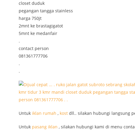
closet duduk
pegangan tangga stainless
harga 750jt
2mnt ke brastagigatot
5mnt ke medanfair
.
contact person
081361777706
.
.
Untuk
iklan
rumah
,
kost
dll.. silakan hubungi langsung p
Untuk
pasang iklan
, silakan hubungi kami di menu conta