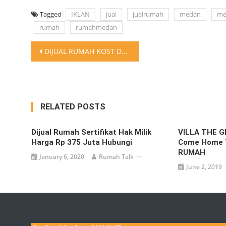
Tagged
IKLAN
jual
jualrumah
medan
me
rumah
rumahmedan
Post
DIJUAL RUMAH KOST DAN TANAH Jalam Umar Glugur Darat Medan Timur Luas tanah 14,7×48 Harga 2.4M (nego) Lokasi strategis dekat kampus, dekat mesjid. 5 Kamar kost, 2 Rumah utama, 5 KT, 8 KM Ada kios didepan Rumah Utama Hp. 085296485910 . Untuk iklan rumah lainnya silakan follow @RumahTalk
navigation
RELATED POSTS
Dijual Rumah Sertifikat Hak Milik
VILLA THE 
Harga Rp 375 Juta Hubungi
Come Home 
RUMAH
January 6, 2020
Rumah Talk
June 2, 2019