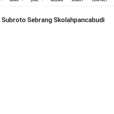
SEWA
JUAL
MEDAN
SUMUT
CONTACT
ot Subroto Sebrang Skolahpancabudi