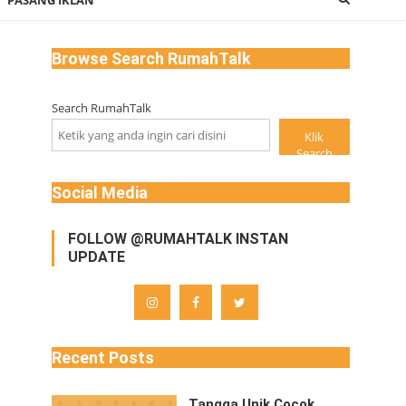
PASANG IKLAN
Browse Search RumahTalk
Search RumahTalk
Klik
Search
Social Media
FOLLOW @RUMAHTALK INSTAN
UPDATE
Recent Posts
Tangga Unik Cocok