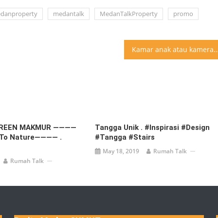
danproperty
medantalk
MedanTalkProperty
promo
Kamar anak atau kamera k
GREEN MAKMUR ————
Tangga Unik . #inspirasi #design
To Nature———— .
#tangga #stairs
May 18, 2019
Rumah Talk
Rumah Talk