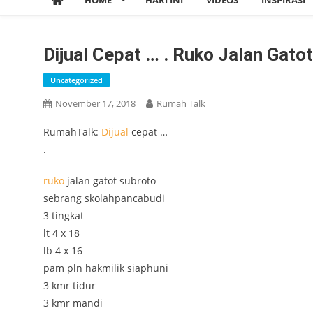
HOME
HARI INI
VIDEOS
INSPIRASI
Dijual Cepat … . Ruko Jalan Gat
Uncategorized
November 17, 2018
Rumah Talk
RumahTalk:
Dijual
cepat …
.
ruko
jalan gatot subroto
sebrang skolahpancabudi
3 tingkat
lt 4 x 18
lb 4 x 16
pam pln hakmilik siaphuni
3 kmr tidur
3 kmr mandi