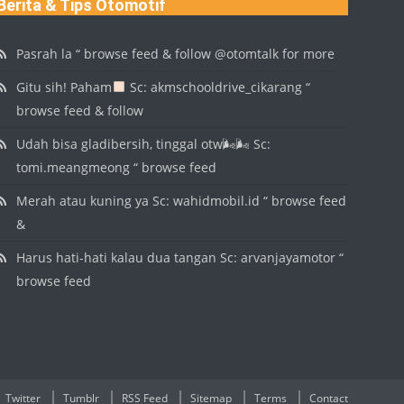
Berita & Tips Otomotif
Pasrah la “ browse feed & follow @otomtalk for more
Gitu sih! Paham
Sc: akmschooldrive_cikarang “
browse feed & follow
Udah bisa gladibersih, tinggal otw🌬🌬 Sc:
tomi.meangmeong “ browse feed
Merah atau kuning ya Sc: wahidmobil.id “ browse feed
&
Harus hati-hati kalau dua tangan Sc: arvanjayamotor “
browse feed
Twitter
Tumblr
RSS Feed
Sitemap
Terms
Contact