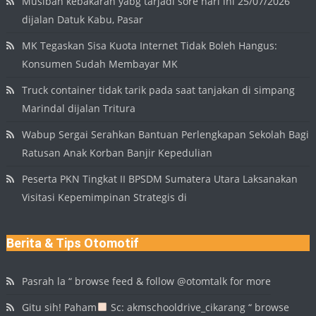
Musibah kebakaran yabg tarjadi sore hari ini 25/07/2026
dijalan Datuk Kabu, Pasar
MK Tegaskan Sisa Kuota Internet Tidak Boleh Hangus:
Konsumen Sudah Membayar MK
Truck container tidak tarik pada saat tanjakan di simpang
Marindal dijalan Tritura
Wabup Sergai Serahkan Bantuan Perlengkapan Sekolah Bagi
Ratusan Anak Korban Banjir Kepedulian
Peserta PKN Tingkat II BPSDM Sumatera Utara Laksanakan
Visitasi Kepemimpinan Strategis di
Berita & Tips Otomotif
Pasrah la “ browse feed & follow @otomtalk for more
Gitu sih! Paham
Sc: akmschooldrive_cikarang “ browse