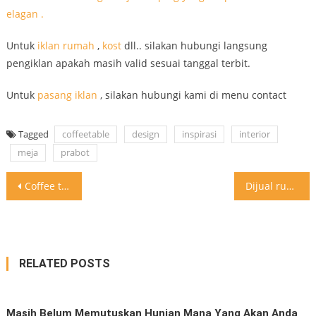
Untuk
iklan
rumah
,
kost
dll.. silakan hubungi langsung
pengiklan apakah masih valid sesuai tanggal terbit.
Untuk
pasang iklan
, silakan hubungi kami di menu contact
Tagged
coffeetable
design
inspirasi
interior
meja
prabot
Post
Coffee table design meja samping yang simple unik dan elagan
Dijual rumah, jalan Sei Padang tembusan Dr Mansyur Medan .
navigation
RELATED POSTS
Masih Belum Memutuskan Hunian Mana Yang Akan Anda