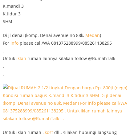
K.mandi 3
K.tidur 3
SHM
Di jl denai (komp. Denai avenue no 88k,
Medan
)
For
info
please call/WA 081375288999/085261138295
.
Untuk
iklan
rumah lainnya silakan follow @RumahTalk
.
.
Untuk iklan rumah ,
kost
dll.. silakan hubungi langsung