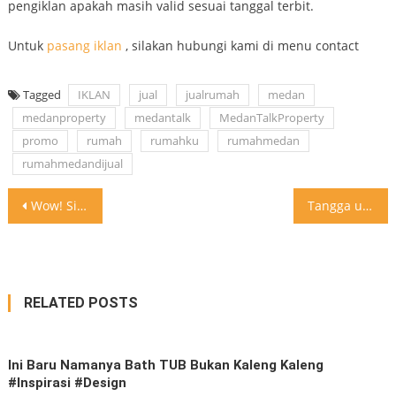
pengiklan apakah masih valid sesuai tanggal terbit.
Untuk
pasang iklan
, silakan hubungi kami di menu contact
Tagged
IKLAN
jual
jualrumah
medan
medanproperty
medantalk
MedanTalkProperty
promo
rumah
rumahku
rumahmedan
rumahmedandijual
Post
Wow! Siapa mau nih! Wastafel otomatis yang cerdas #inspirasi #design
Tangga unik
navigation
RELATED POSTS
Ini Baru Namanya Bath TUB Bukan Kaleng Kaleng
#inspirasi #design