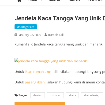
HOME
HARI INI
VIDEOS
INSPIRASI
Jendela Kaca Tangga Yang Unik D
Uncategorized
January 28, 2020
Rumah Talk
RumahTalk: Jendela kaca tangga yang unik dan menarik
.
Untuk
iklan
rumah
,
kost
dll.. silakan hubungi langsung p
Untuk
pasang iklan
, silakan hubungi kami di menu conta
Tagged
design
inspirasi
stairs
stairsdesign