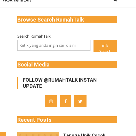
PASANG IKLAN
Browse Search RumahTalk
Search RumahTalk
Klik
Search
Social Media
FOLLOW @RUMAHTALK INSTAN
UPDATE
Recent Posts
Tangga Unik Cocok