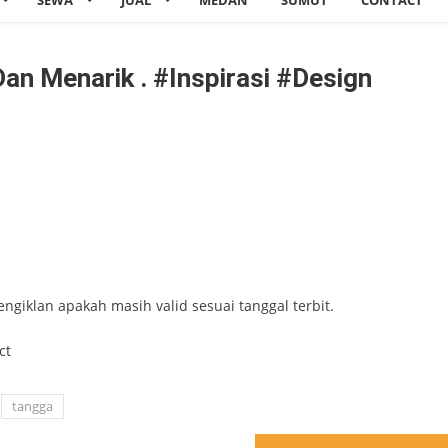
SEWA
JUAL
MEDAN
SUMUT
CONTACT
an Menarik . #inspirasi #design
engiklan apakah masih valid sesuai tanggal terbit.
ct
tangga