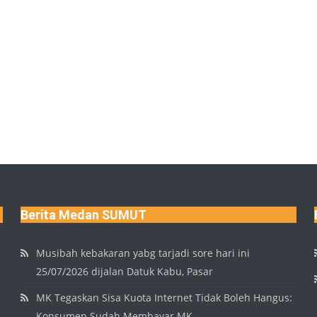
Berita Medan SUMUT
Musibah kebakaran yabg tarjadi sore hari ini
25/07/2026 dijalan Datuk Kabu, Pasar
MK Tegaskan Sisa Kuota Internet Tidak Boleh Hangus:
Konsumen Sudah Membayar MK