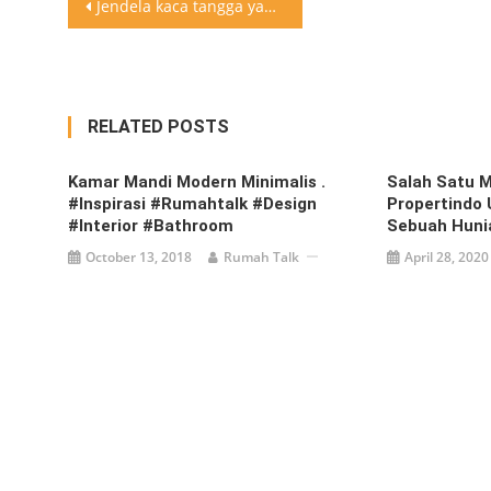
Post
Jendela kaca tangga yang unik dan menarik
navigation
RELATED POSTS
Kamar Mandi Modern Minimalis .
Salah Satu M
#inspirasi #rumahtalk #design
Propertindo
#interior #bathroom
Sebuah Huni
October 13, 2018
Rumah Talk
April 28, 2020