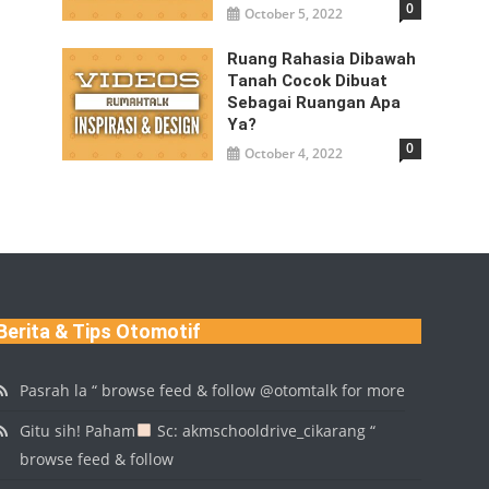
0
October 5, 2022
Ruang Rahasia Dibawah
Tanah Cocok Dibuat
Sebagai Ruangan Apa
Ya?
0
October 4, 2022
Berita & Tips Otomotif
Pasrah la “ browse feed & follow @otomtalk for more
Gitu sih! Paham
Sc: akmschooldrive_cikarang “
browse feed & follow