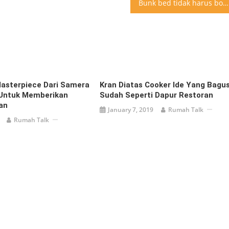
Bunk bed tidak harus boring Coba lihat design bunk bed yang menarik ini
asterpiece Dari Samera
Kran Diatas Cooker Ide Yang Bagu
 Untuk Memberikan
Sudah Seperti Dapur Restoran
an
January 7, 2019
Rumah Talk
Rumah Talk