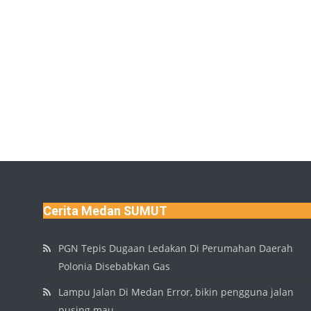
Cerita Medan SUMUT
PGN Tepis Dugaan Ledakan Di Perumahan Daerah
Polonia Disebabkan Gas
Lampu Jalan Di Medan Error, bikin pengguna jalan
pusing mau