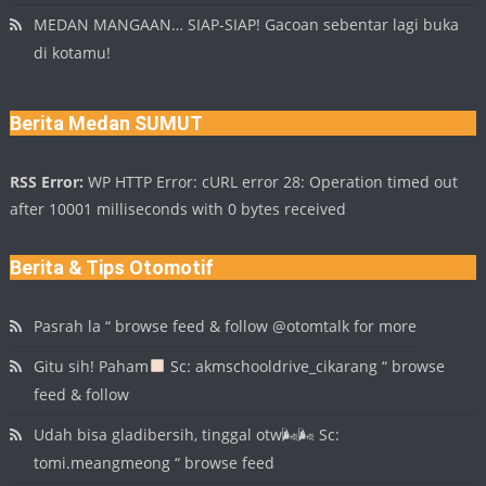
MEDAN MANGAAN… SIAP-SIAP! Gacoan sebentar lagi buka
di kotamu!
Berita Medan SUMUT
RSS Error:
WP HTTP Error: cURL error 28: Operation timed out
after 10001 milliseconds with 0 bytes received
Berita & Tips Otomotif
Pasrah la “ browse feed & follow @otomtalk for more
Gitu sih! Paham
Sc: akmschooldrive_cikarang “ browse
feed & follow
Udah bisa gladibersih, tinggal otw🌬🌬 Sc:
tomi.meangmeong “ browse feed