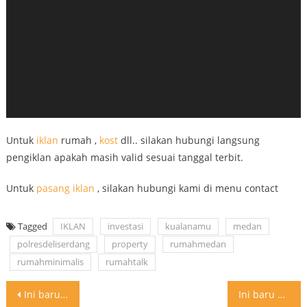
Untuk
iklan
rumah ,
kost
dll.. silakan hubungi langsung
pengiklan apakah masih valid sesuai tanggal terbit.
Untuk
pasang iklan
, silakan hubungi kami di menu contact
Tagged
IKLAN
investasi
kualanamu
medan
polresdeliserdang
property
rumahmedan
rumahminimalis
rumahtalk
Post
Ini baru namanya bath TUB Bukan kaleng kaleng
Ini baru namanya bath TUB Bukan kaleng kaleng #inspirasi #design