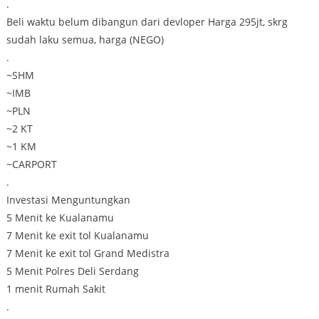
.
Beli waktu belum dibangun dari devloper Harga 295jt, skrg
sudah laku semua, harga (NEGO)
.
~SHM
~IMB
~PLN
~2 KT
~1 KM
~CARPORT
.
Investasi Menguntungkan
5 Menit ke Kualanamu
7 Menit ke exit tol Kualanamu
7 Menit ke exit tol Grand Medistra
5 Menit Polres Deli Serdang
1 menit Rumah Sakit
.