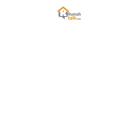
Skip
to
content
Rumah Talk
Property Medan : Jual Sewa Kost Rumah Ruko Kantor Apartment