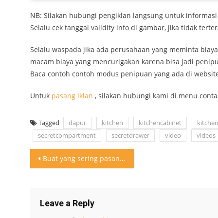
NB: Silakan hubungi pengiklan langsung untuk informasi
Selalu cek tanggal validity info di gambar, jika tidak tert
Selalu waspada jika ada perusahaan yang meminta biaya
macam biaya yang mencurigakan karena bisa jadi penip
Baca contoh contoh modus penipuan yang ada di websi
Untuk
pasang iklan
, silakan hubungi kami di menu conta
Tagged
dapur
kitchen
kitchencabinet
kitche
secretcompartment
secretdrawer
video
videos
Post
Buat yang sering pasang ac di 16 derajat atau 18
navigation
Leave a Reply