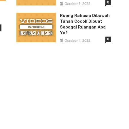
0
October 5, 2022
Ruang Rahasia Dibawah
Tanah Cocok Dibuat
Sebagai Ruangan Apa
Ya?
0
October 4, 2022
eEg5NF9zRHdkYnFfRUFBQUYVAgLIAQAoABgAGwGIB3VzZV9vaWwBMRUAACaQrofdpafePxUCKAJDMywX