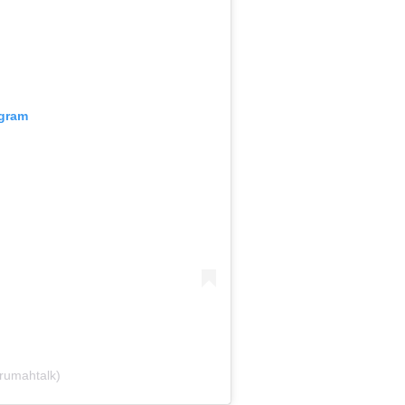
agram
rumahtalk)