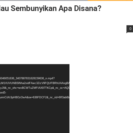
 Mau Sembunyikan Apa Disana?
0
1575046051636_3407887831628159636_n.mp4?
eEUwTjlLM1VUVUNBSlNha2xidFAwc3ZicV9FQUFBRhUAAsgBABUAGCRHS0w0c3hFa0w3OENTaThDQVBM
lwcyJ9&_nc_ohc=wvBCWTuZMFIAX97TKCp&_nc_oc=AQlX5rSVpW-
ord5-
urmCiiXr3pHBOzOwA&oe=636FDCF2&_nc_rid=6ff3ab6b25&_=1