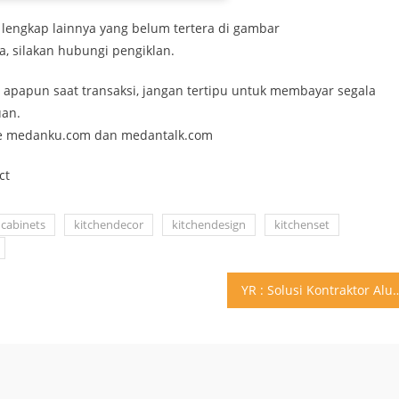
 lengkap lainnya yang belum tertera di gambar
era, silakan hubungi pengiklan.
 apapun saat transaksi, jangan tertipu untuk membayar segala
uan.
te medanku.com dan medantalk.com
ct
ncabinets
kitchendecor
kitchendesign
kitchenset
YR : Solusi Kontraktor Aluminium, UPVC, Kaca,Cust