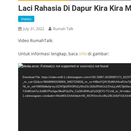
Laci Rahasia Di Dapur Kira Kira
Videos
July 31, 2022
Rumah Talk
Video RumahTalk:
Untuk informasi lengkap, baca
info
di gambar:
Video
Media error: Format(s) not supported or source(s) not found
Player
Download File: https://video-ord5-1.cdninstagram.com/v/t50.33967-16/295957171_62
_nc_cat=111&vs=584469943166904_3462723492&_nc_vs=HBksFQAYJEdMUHlv
7&_nc_sid=59939d&efg=eyJ2ZW5jb2RlX3RhZyI6InZ0c192b2RfdXJsZ2VuLjcyMC5jbG
YJhd8Uwh7a-2nd9bYPwXgwJ9kaRVp1Pe_Ca1Wv9HKcjd7yGQEYU-TCxI&_nc_ht=video-
1.cdninstagram.com&edm=ANo9K5cEAAAA&oh=00_AfCRXmvScs9hzZ8Crk81FII2UOrr8