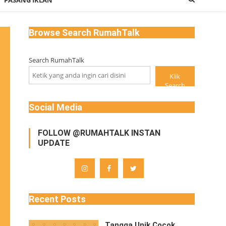
PASANG IKLAN
Browse Search RumahTalk
Search RumahTalk
Klik
Search
Social Media
FOLLOW @RUMAHTALK INSTAN
UPDATE
Recent Posts
Tangga Unik Cocok