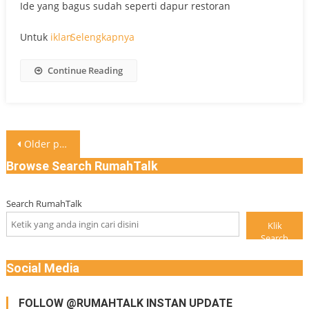
Ide yang bagus sudah seperti dapur restoran
Untuk
iklan
Selengkapnya
Continue Reading
Posts
Older posts
navigation
Browse Search RumahTalk
Search RumahTalk
Klik
Search
Social Media
FOLLOW @RUMAHTALK INSTAN UPDATE