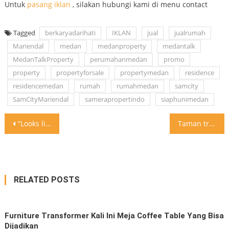
Untuk
pasang iklan
, silakan hubungi kami di menu contact
Tagged
berkaryadarihati
IKLAN
jual
jualrumah
Mariendal
medan
medanproperty
medantalk
MedanTalkProperty
perumahanmedan
promo
property
propertyforsale
propertymedan
residence
residencemedan
rumah
rumahmedan
samcity
SamCityMariendal
samerapropertindo
siaphunimedan
Post
“Looks like the history will repeat again” 100 UNIT SOLD OUT DALAM 2 MINGGU! Masih belum kebagian rumah dengan fasilitas modern dan terlengkap pertama di Mariendal? Pilih unit kamu sekarang juga karena promo eksklusif masih berlanjut selama pameran berlangsung. Segera kunjungi Pameran Sam City di Plaza Medan Fair sampai tanggal 23 Februari 2020 Untuk informasi lebih lanjut, hubungi tim marketing kami: 081 2600 3811 081 2600 3822 Terima kasih atas kepercayaan yang telah diberikan kepada @samerapropertindo selaku developer dari proyek Sam City. Untuk iklan rumah lainnya silakan follow @RumahTalk#medanproperty#MedanTalkProperty
Taman transformasi ke kolam renang
navigation
RELATED POSTS
Furniture Transformer Kali Ini Meja Coffee Table Yang Bisa
Dijadikan