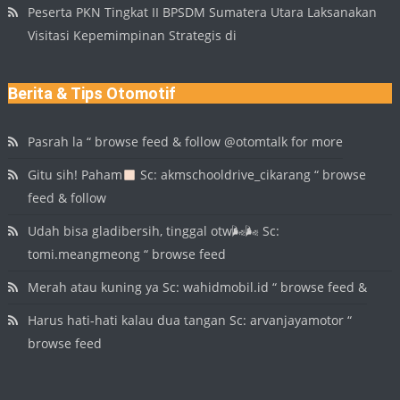
Peserta PKN Tingkat II BPSDM Sumatera Utara Laksanakan
Visitasi Kepemimpinan Strategis di
Berita & Tips Otomotif
Pasrah la “ browse feed & follow @otomtalk for more
Gitu sih! Paham
Sc: akmschooldrive_cikarang “ browse
feed & follow
Udah bisa gladibersih, tinggal otw🌬🌬 Sc:
tomi.meangmeong “ browse feed
Merah atau kuning ya Sc: wahidmobil.id “ browse feed &
Harus hati-hati kalau dua tangan Sc: arvanjayamotor “
browse feed