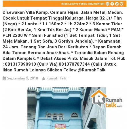
Disewakan Villa Komp. Cemara Hijau. Jalan Metal, Medan.
Cocok Untuk Tempat Tinggal Keluarga. Harga 32 Jt/ Thn
(nego) * 2 Lantai * Lt 160m2 * Lb 224m2 * 3 Kamar Tidur
(2 Kmr Ber Ac, 1 Kmr Tdk Ber Ac) * 2 Kamar Mandi * PAM *
PLN 2200 W * Semi Funished (1 Set Tempat Tidur, 1 Set
Meja Makan, 1 Set Sofa, 3 Gordyn Jendela). * Keamanan
24 Jam. Tenang Dan Jauh Dari Keributan * Depan Rumah
Ada Taman Bermain Anak-Anak. * Tersedia Kolam Renang
Dalam Komplek. * Dekat Akses Pintu Masuk Jalam Tol. Hub
: 081317890910 (call/ Wa) 081370787344 (call) Untuk
Iklan Rumah Lainnya Silakan Follow @RumahTalk
September 9, 2018
Rumah Talk