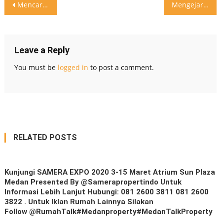
Post
Mencari hunian yang dekat dengan pusat perbelanjaan? The Santa Fe
Mengejar cita-cita, memaksimalkan potensi untuk terus berkarya dari hati membangun
navigation
Leave a Reply
You must be
logged in
to post a comment.
RELATED POSTS
Kunjungi SAMERA EXPO 2020 3-15 Maret Atrium Sun Plaza
Medan Presented By @samerapropertindo Untuk
Informasi Lebih Lanjut Hubungi: 081 2600 3811 081 2600
3822 . Untuk Iklan Rumah Lainnya Silakan
Follow @RumahTalk#medanproperty#MedanTalkProperty