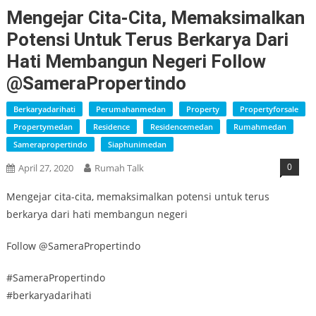
Mengejar Cita-Cita, Memaksimalkan
Potensi Untuk Terus Berkarya Dari
Hati Membangun Negeri Follow
@SameraPropertindo
Berkaryadarihati
Perumahanmedan
Property
Propertyforsale
Propertymedan
Residence
Residencemedan
Rumahmedan
Samerapropertindo
Siaphunimedan
0
April 27, 2020
Rumah Talk
Mengejar cita-cita, memaksimalkan potensi untuk terus
berkarya dari hati membangun negeri
Follow @SameraPropertindo
#SameraPropertindo
#berkaryadarihati