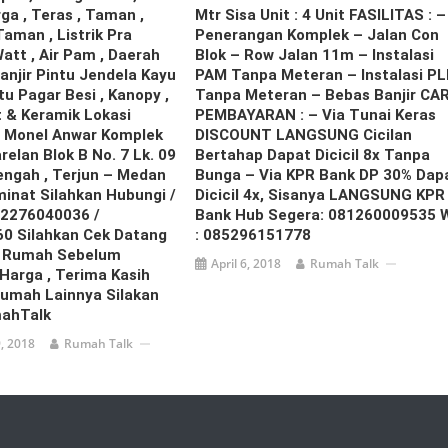
ga , Teras , Taman ,
Mtr Sisa Unit : 4 Unit FASILITAS : –
 Taman , Listrik Pra
Penerangan Komplek – Jalan Con
att , Air Pam , Daerah
Blok – Row Jalan 11m – Instalasi
anjir Pintu Jendela Kayu
PAM Tanpa Meteran – Instalasi P
ntu Pagar Besi , Kanopy ,
Tanpa Meteran – Bebas Banjir CA
t & Keramik Lokasi
PEMBAYARAN : – Via Tunai Keras
 Monel Anwar Komplek
DISCOUNT LANGSUNG Cicilan
relan Blok B No. 7 Lk. 09
Bertahap Dapat Dicicil 8x Tanpa
ngah , Terjun – Medan
Bunga – Via KPR Bank DP 30% Dap
inat Silahkan Hubungi /
Dicicil 4x, Sisanya LANGSUNG KPR
2276040036 /
Bank Hub Segera: 081260009535 
0 Silahkan Cek Datang
: 085296151778
 Rumah Sebelum
April 6, 2018
Rumah Talk
arga , Terima Kasih
Rumah Lainnya Silakan
ahTalk
, 2018
Rumah Talk