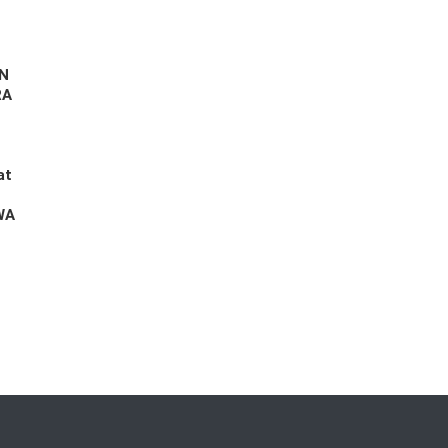
LN
RA
at
WA