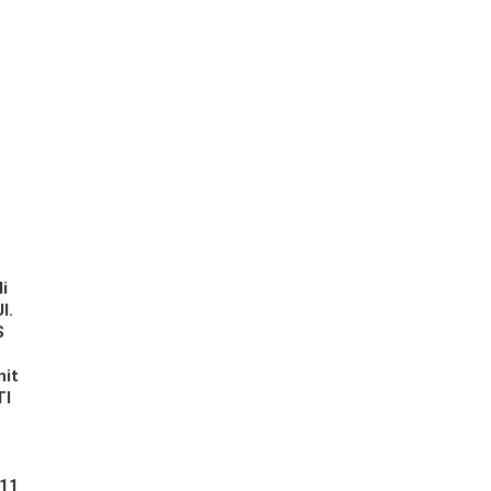
i
l.
S
nit
TI
 11