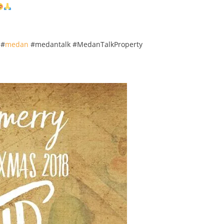
 #
medan
#medantalk #MedanTalkProperty