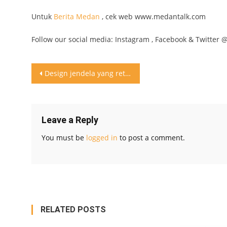
Untuk
Berita Medan
, cek web www.medantalk.com
Follow our social media: Instagram , Facebook & Twitter 
Post
Design jendela yang retro dan modern Suka Kali design ini
navigation
Leave a Reply
You must be
logged in
to post a comment.
RELATED POSTS