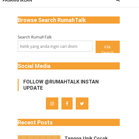
PASANG IKLAN
Browse Search RumahTalk
Search RumahTalk
Klik
Search
Social Media
FOLLOW @RUMAHTALK INSTAN
UPDATE
Recent Posts
Tangga Unik Cocok