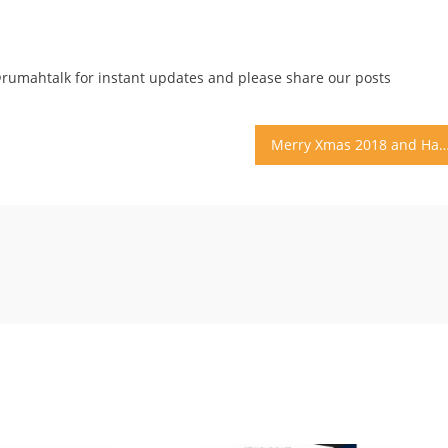
@rumahtalk for instant updates and please share our posts
Merry Xmas 2018 and Happy New Year 2019 Bagi 