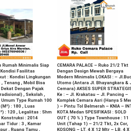
h Rumah Minimalis Siap
CEMARA PALACE – Ruko 21/2 Tkt
Kondisi Fasilitas
Dengan Design Mewah Bergaya
kut : Kondisi Lingkungan
Modern Minimalis LOKASI : – Jl.Bud
, Tenang , Mobil Bisa
Utomo (antara Jl. Bhayangkara & J
 Dekat Dengan Pajak
Cemara) AKSES SUPER STRATEGI
adisional) , Sekolah ,
Ke : – Jl. Krakatau – Jl. Pancing –
i Umum Type Rumah 100
Komplek Cemara Asri (Hanya 5 Me
(m²) : 180 , Luas
) – Pintu Tol Belmerah – KNIA – IN
) : 120 , Legalitas : Shm
KOTA Medan SPESIFIKASI : SOLD
 Konstruksi : 2014
OUT ( 70 % ) Type Townhouse : 11
ar Tidur : 3 , Kamar
Unit (Tahap 1) – 21/2 Tkt, 2x Cor,
apur , Ruang Tamu ,
KOSONG – LT. 4 X 12 Mtr – LB. 4 X