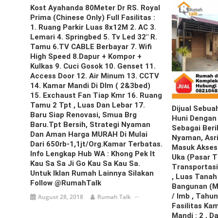
Kost Ayahanda 80Meter Dr RS. Royal
Prima (Chinese Only) Full Fasilitas :
1. Ruang Parkir Luas 8x12M 2. AC 3.
Lemari 4. Springbed 5. Tv Led 32″ R.
Tamu 6.TV CABLE Berbayar 7. Wifi
High Speed 8.dapur + Kompor +
Kulkas 9. Cuci Gosok 10. Genset 11.
Access Door 12. Air Minum 13. CCTV
14. Kamar Mandi Di Dlm ( 2&3bed)
15. Exchaust Fan Tiap Kmr 16. Ruang
Tamu 2 Tpt , Luas Dan Lebar 17.
Dijual Sebua
Baru Siap Renovasi, Smua Brg
Huni Dengan 
Baru.tpt Bersih, Strategi Nyaman
Sebagai Beri
Dan Aman Harga MURAH Di Mulai
Nyaman, Asri 
Dari 650rb-1,1jt/org.Kamar Terbatas.
Masuk Akses
Info Lengkap Hub WA : Khong Pek It
Uka (pasar Tr
Kau Sa Sa Ji Go Kau Sa Kau Sa.
Transportas
Untuk Iklan Rumah Lainnya Silakan
, Luas Tanah 
Follow @RumahTalk
Bangunan (m²
/ Imb , Tahun
August 28, 2018
Rumah Talk
Fasilitas Kam
Mandi : 2 , D