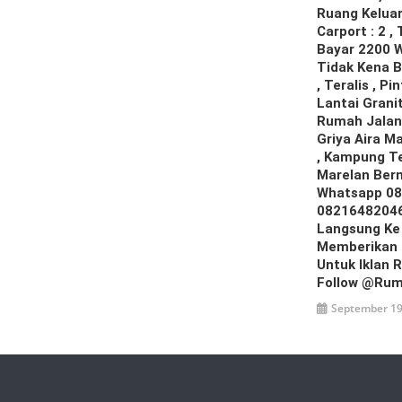
Ruang Keluar
Carport : 2 ,
Bayar 2200 W
Tidak Kena B
, Teralis , Pi
Lantai Grani
Rumah Jalan
Griya Aira Ma
, Kampung Te
Marelan Berm
Whatsapp 08
08216482046
Langsung Ke
Memberikan H
Untuk Iklan 
Follow @Rum
September 19