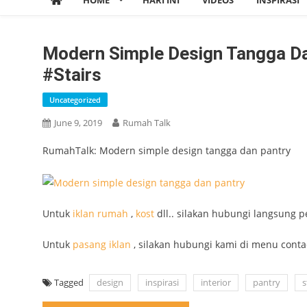
HOME
HARI INI
VIDEOS
INSPIRASI
Modern Simple Design Tangga Da
#stairs
Uncategorized
June 9, 2019
Rumah Talk
RumahTalk: Modern simple design tangga dan pantry
Untuk
iklan
rumah
,
kost
dll.. silakan hubungi langsung p
Untuk
pasang iklan
, silakan hubungi kami di menu conta
Tagged
design
inspirasi
interior
pantry
s