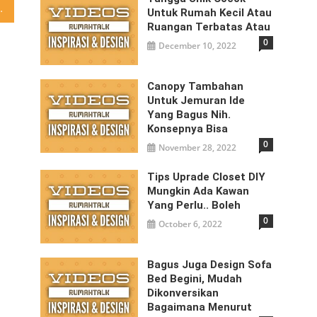
 Jalan Mongonsidi Baru
Untuk Rumah Kecil Atau
Ruangan Terbatas Atau
0
December 10, 2022
Canopy Tambahan
Untuk Jemuran Ide
Yang Bagus Nih.
m
Konsepnya Bisa
0
November 28, 2022
Tips Uprade Closet DIY
Mungkin Ada Kawan
Yang Perlu.. Boleh
0
October 6, 2022
Bagus Juga Design Sofa
Bed Begini, Mudah
Dikonversikan
Bagaimana Menurut