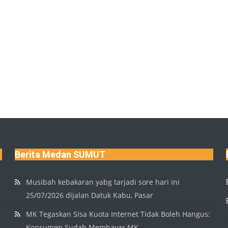
Berita Medan SUMUT
Musibah kebakaran yabg tarjadi sore hari ini
25/07/2026 dijalan Datuk Kabu, Pasar
MK Tegaskan Sisa Kuota Internet Tidak Boleh Hangus:
Konsumen Sudah Membayar MK