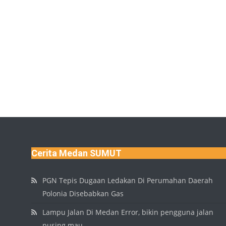
Cerita Medan SUMUT
PGN Tepis Dugaan Ledakan Di Perumahan Daerah
Polonia Disebabkan Gas
Lampu Jalan Di Medan Error, bikin pengguna jalan
pusing mau