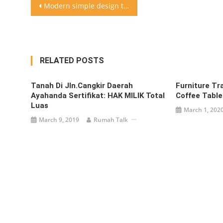
Post
Modern simple design tangga dan pantry
navigation
RELATED POSTS
Tanah Di Jln.Cangkir Daerah
Furniture Tra
Ayahanda Sertifikat: HAK MILIK Total
Coffee Table
Luas
March 1, 202
March 9, 2019
Rumah Talk