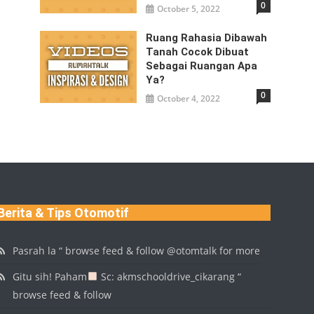
0
October 5, 2022
Ruang Rahasia Dibawah
Tanah Cocok Dibuat
Sebagai Ruangan Apa
Ya?
0
October 4, 2022
Berita & Tips Otomotif
Pasrah la “ browse feed & follow @otomtalk for more
Gitu sih! Paham
Sc: akmschooldrive_cikarang “
browse feed & follow