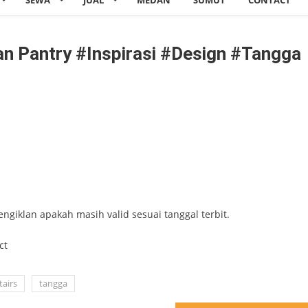
SEWA
JUAL
MEDAN
SUMUT
CONTACT
n Pantry #inspirasi #design #tangga
engiklan apakah masih valid sesuai tanggal terbit.
ct
tairs
tangga