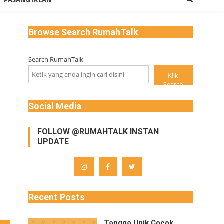
PASANG IKLAN
Browse Search RumahTalk
Search RumahTalk
Klik
Search
Social Media
FOLLOW @RUMAHTALK INSTAN
UPDATE
Recent Posts
Tangga Unik Cocok