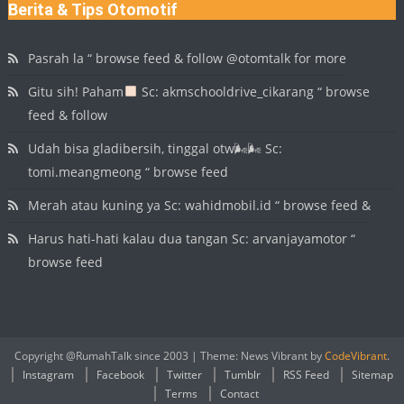
Berita & Tips Otomotif
Pasrah la “ browse feed & follow @otomtalk for more
Gitu sih! Paham
Sc: akmschooldrive_cikarang “ browse
feed & follow
Udah bisa gladibersih, tinggal otw🌬🌬 Sc:
tomi.meangmeong “ browse feed
Merah atau kuning ya Sc: wahidmobil.id “ browse feed &
Harus hati-hati kalau dua tangan Sc: arvanjayamotor “
browse feed
Copyright @RumahTalk since 2003
|
Theme: News Vibrant by
CodeVibrant
.
Instagram
Facebook
Twitter
Tumblr
RSS Feed
Sitemap
Terms
Contact