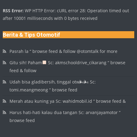
RSS Error:
WP HTTP Error: cURL error 28: Operation timed out
after 10001 milliseconds with 0 bytes received
Berita & Tips Otomotif
Pasrah la “ browse feed & follow @otomtalk for more
Gitu sih! Paham
Sc: akmschooldrive_cikarang “ browse
feed & follow
Udah bisa gladibersih, tinggal otw🌬🌬 Sc:
tomi.meangmeong “ browse feed
Merah atau kuning ya Sc: wahidmobil.id “ browse feed &
Harus hati-hati kalau dua tangan Sc: arvanjayamotor “
browse feed