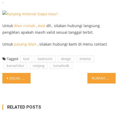
.
Untuk
iklan
rumah
,
kost
dll.. silakan hubungi langsung
pengiklan apakah masih valid sesuai tanggal terbit.
Untuk
pasang iklan
, silakan hubungi kami di menu contact
Tagged
bed
bedroom
design
interior
kamartidur
ranjang
rumahtalk
Post
DIJUAL … . Jl. Jend A Yani 40 ABC BINJAI
RUMAH MULAI DARI HARGA 200 JUTAAN HANYA 5 MENIT KE
navigation
RELATED POSTS