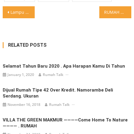
Post
Lampu wastafel tidak harus dari atas. Bisa juga dari samping
RUMAH MULAI DARI HARGA 200 JUTAAN HANYA 5 MENIT KE
navigation
RELATED POSTS
Selamat Tahun Baru 2020 . Apa Harapan Kamu Di Tahun
January 1, 2020
Rumah Talk
Dijual Rumah Tipe 42 Over Kredit. Namorambe Deli
Serdang. Ukuran
November 16, 2018
Rumah Talk
VILLA THE GREEN MAKMUR ————Come Home To Nature
———— . RUMAH