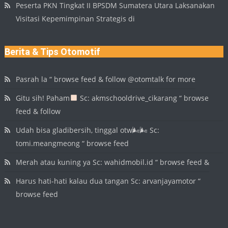
Peserta PKN Tingkat II BPSDM Sumatera Utara Laksanakan
Visitasi Kepemimpinan Strategis di
Berita & Tips Otomotif
Pasrah la “ browse feed & follow @otomtalk for more
Gitu sih! Paham
Sc: akmschooldrive_cikarang “ browse
feed & follow
Udah bisa gladibersih, tinggal otw🌬🌬 Sc:
tomi.meangmeong “ browse feed
Merah atau kuning ya Sc: wahidmobil.id “ browse feed &
Harus hati-hati kalau dua tangan Sc: arvanjayamotor “
browse feed