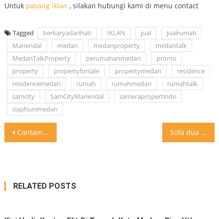
Untuk
pasang iklan
, silakan hubungi kami di menu contact
Tagged
berkaryadarihati
IKLAN
jual
jualrumah
Mariendal
medan
medanproperty
medantalk
MedanTalkProperty
perumahanmedan
promo
property
propertyforsale
propertymedan
residence
residencemedan
rumah
rumahmedan
rumahtalk
samcity
SamCityMariendal
samerapropertindo
siaphunimedan
Post
Container juga bisa menghasilkan rumah yang modern dan unik .
Sofa dua sisi yang bisa transform ke sofa bed Nyaman banget nih Cocok buat ruangan tengah
navigation
RELATED POSTS