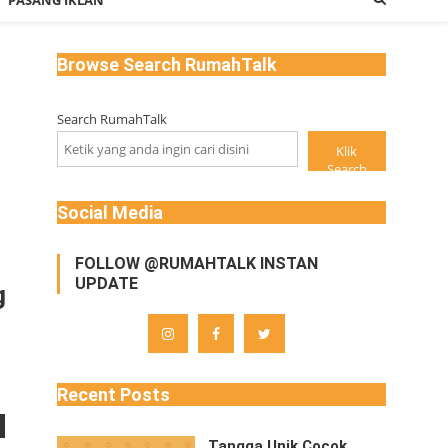
PASANG IKLAN
Browse Search RumahTalk
Search RumahTalk
Klik
Search
Social Media
FOLLOW @RUMAHTALK INSTAN
UPDATE
g
Recent Posts
Tangga Unik Cocok