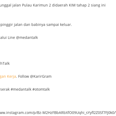
unggal jalan Pulau Karimun 2 didaerah KIM tahap 2 siang ini
ipinggir jalan dan babinya sampai keluar.
alui Line @medantalk
ahTalk
gan Kerja
. Follow @KarirGram
serak #medantalk #otomtalk
www.instagram.com/p/Bz-M2HzFBbARbXfO09Uqhi_sYyfl2Z0Sf7FJ0k0/