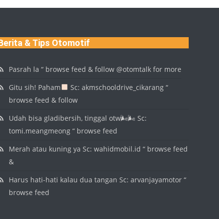
Berita & Tips Otomotif
Pasrah la “ browse feed & follow @otomtalk for more
Gitu sih! Paham
Sc: akmschooldrive_cikarang “
browse feed & follow
Udah bisa gladibersih, tinggal otw🌬🌬 Sc:
tomi.meangmeong “ browse feed
Merah atau kuning ya Sc: wahidmobil.id “ browse feed
&
Harus hati-hati kalau dua tangan Sc: arvanjayamotor “
browse feed