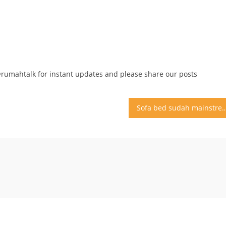
@rumahtalk for instant updates and please share our posts
Sofa bed sudah mainstream Coba lihat sofa bunk bed Satu sofa bisa tidur dua 