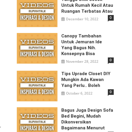
Untuk Rumah Kecil Atau
Ruangan Terbatas Atau
0
December 10, 2022
Canopy Tambahan
Untuk Jemuran Ide
Yang Bagus Nih.
Konsepnya Bisa
0
November 28, 2022
Tips Uprade Closet DIY
Mungkin Ada Kawan
Yang Perlu.. Boleh
0
October 6, 2022
Bagus Juga Design Sofa
Bed Begini, Mudah
Dikonversikan
Bagaimana Menurut
”