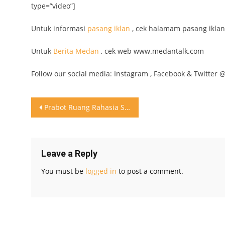
type=”video”]
Untuk informasi
pasang iklan
, cek halamam pasang iklan
Untuk
Berita Medan
, cek web www.medantalk.com
Follow our social media: Instagram , Facebook & Twitter 
Post
Prabot Ruang Rahasia Siapa mau? . #inspirasi #prabot #furniture #ruangrahasia
navigation
Leave a Reply
You must be
logged in
to post a comment.