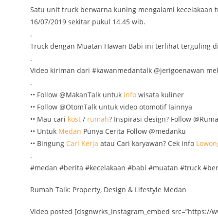
Satu unit truck berwarna kuning mengalami kecelakaan t
16/07/2019 sekitar pukul 14.45 wib.
.
Truck dengan Muatan Hawan Babi ini terlihat terguling d
.
Video kiriman dari #kawanmedantalk @jerigoenawan mel
.
•• Follow @MakanTalk untuk
info
wisata kuliner
•• Follow @OtomTalk untuk video otomotif lainnya
•• Mau cari
kost
/
rumah
? Inspirasi design? Follow @Rum
•• Untuk
Medan
Punya Cerita Follow @medanku
•• Bingung
Cari Kerja
atau Cari karyawan? Cek info
Lowon
.
#medan #berita #kecelakaan #babi #muatan #truck #ber
Rumah Talk: Property, Design & Lifestyle Medan
Video posted [dsgnwrks_instagram_embed src=”https://