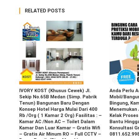
RELATED POSTS
IVORY KOST (Khusus Cewek) Jl.
Anda Perlu A
Sekip No.65B Medan (Simp. Pabrik
Mobil/bangun
Tenun) Bangunan Baru Dengan
Bingung, Ka
Konsep Hotel Harga Mulai Dari 400
Menemukan A
Rb /org ( 1 Kamar 2 Org) Fasilitas : –
Kelak Proses
Kamar AC /Non AC – Toilet Dalam
Bantu Hingga
Kamar Dan Luar Kamar – Gratis Wifi
Konsultasi G
– Gratis Air Minum RO – Full CCTV –
0811.652.99