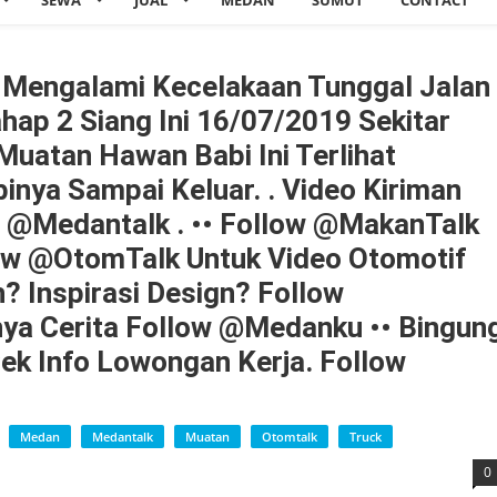
SEWA
JUAL
MEDAN
SUMUT
CONTACT
g Mengalami Kecelakaan Tunggal Jalan
hap 2 Siang Ini 16/07/2019 Sekitar
Muatan Hawan Babi Ini Terlihat
binya Sampai Keluar. . Video Kiriman
e @medantalk . •• Follow @MakanTalk
llow @OtomTalk Untuk Video Otomotif
? Inspirasi Design? Follow
ya Cerita Follow @medanku •• Bingun
Cek Info Lowongan Kerja. Follow
Medan
Medantalk
Muatan
Otomtalk
Truck
0