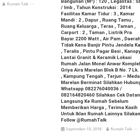
Bangunan (m²) : 120 , Legalitas : 
Rumah Talk
/ Imb , Tahun Konstruksi : 2014
Fasilitas Kamar Tidur : 3 , Kamar
Mandi : 2 , Dapur , Ruang Tamu ,
Ruang Keluarga , Teras , Taman ,
Carport : 2 , Taman , Listrik Pra
Bayar 2200 Watt , Air Pam , Daera
Tidak Kena Banjir Pintu Jendela K
, Teralis , Pintu Pagar Besi , Kanopy
Lantai Granit & Keramik Lokasi
Rumah Jalan Monel Anwar Komple
Griya Aira Marelan Blok B No. 7 Lk.
, Kampung Tengah , Terjun – Med
Marelan Berminat Silahkan Hubung
Whatsapp 082276040036 /
082164820460 Silahkan Cek Data
Langsung Ke Rumah Sebelum
Memberikan Harga , Terima Kasih
Untuk Iklan Rumah Lainnya Silaka
Follow @RumahTalk
September 19, 2018
Rumah Talk