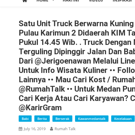
HOME
HARI INI
VIDEOS
INSPIRASI
Satu Unit Truck Berwarna Kunin
Pulau Karimun 2 Didaerah KIM Ta
Pukul 14.45 Wib. . Truck Dengan 
Terguling Dipinggir Jalan Dan Ba
Dari @jerigoenawan Melalui Lin
Untuk Info Wisata Kuliner •• Fo
Lainnya •• Mau Cari Kost / Rumah
@RumahTalk •• Untuk Medan Pun
Cari Kerja Atau Cari Karyawan? 
@KarirGram
Babi
Berita
Berserak
Kawanmedantalk
Kecelakaan
July 16, 2019
Rumah Talk