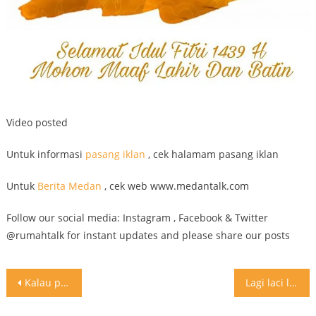
Video posted
Untuk informasi
pasang iklan
, cek halamam pasang iklan
Untuk
Berita Medan
, cek web www.medantalk.com
Follow our social media: Instagram , Facebook & Twitter
@rumahtalk for instant updates and please share our posts
Post
Kalau punya condominium atau apartment yang penthouse mantap ya
Lagi laci laci yang banyak buat piring piring anda. Jangan lupa buat laci yang banyak betul gak sis
navigation