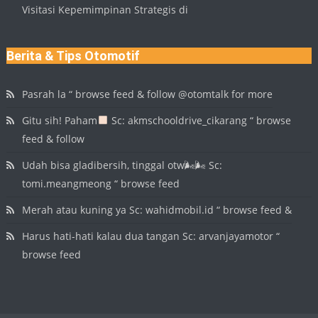
Visitasi Kepemimpinan Strategis di
Berita & Tips Otomotif
Pasrah la “ browse feed & follow @otomtalk for more
Gitu sih! Paham
Sc: akmschooldrive_cikarang “ browse
feed & follow
Udah bisa gladibersih, tinggal otw🌬🌬 Sc:
tomi.meangmeong “ browse feed
Merah atau kuning ya Sc: wahidmobil.id “ browse feed &
Harus hati-hati kalau dua tangan Sc: arvanjayamotor “
browse feed