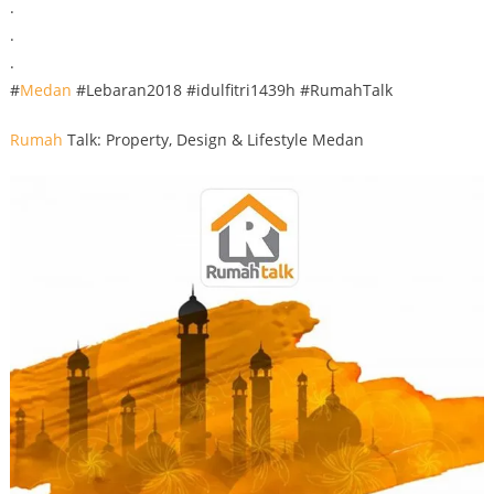
.
.
.
#
Medan
#Lebaran2018 #idulfitri1439h #RumahTalk
Rumah
Talk: Property, Design & Lifestyle Medan