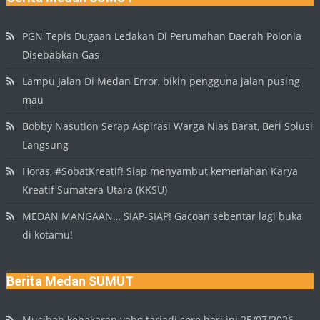
PGN Tepis Dugaan Ledakan Di Perumahan Daerah Polonia
Disebabkan Gas
Lampu Jalan Di Medan Error, bikin pengguna jalan pusing
mau
Bobby Nasution Serap Aspirasi Warga Nias Barat, Beri Solusi
Langsung
Horas, #SobatKreatif! Siap menyambut kemeriahan Karya
Kreatif Sumatera Utara (KKSU)
MEDAN MANGAAN… SIAP-SIAP! Gacoan sebentar lagi buka
di kotamu!
Berita Medan SUMUT
Musibah kebakaran yabg tarjadi sore hari ini 25/07/2026