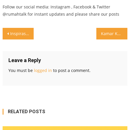
Follow our social media: Instagram , Facebook & Twitter
@rumahtalk for instant updates and please share our posts
Post
Inspirasi rumah unik
Kamar Kecil tapi cozy Inspirasi buat kamar Kecil dengan jendela kaca di atap
navigation
Leave a Reply
You must be
logged in
to post a comment.
RELATED POSTS