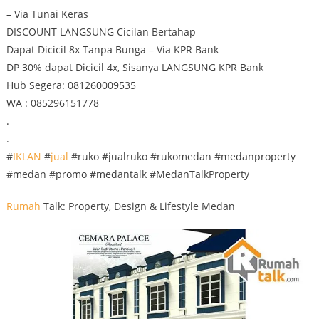
– Via Tunai Keras
DISCOUNT LANGSUNG Cicilan Bertahap
Dapat Dicicil 8x Tanpa Bunga – Via KPR Bank
DP 30% dapat Dicicil 4x, Sisanya LANGSUNG KPR Bank
Hub Segera: 081260009535
WA : 085296151778
.
.
#
IKLAN
#
jual
#ruko #jualruko #rukomedan #medanproperty
#medan #promo #medantalk #MedanTalkProperty
Rumah
Talk: Property, Design & Lifestyle Medan