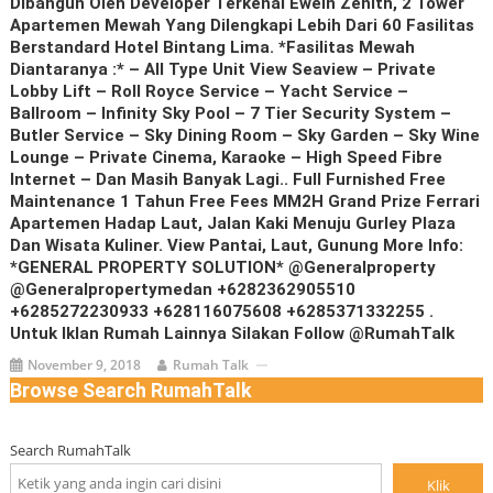
Dibangun Oleh Developer Terkenal Ewein Zenith, 2 Tower
Apartemen Mewah Yang Dilengkapi Lebih Dari 60 Fasilitas
Berstandard Hotel Bintang Lima. *Fasilitas Mewah
Diantaranya :* – All Type Unit View Seaview – Private
Lobby Lift – Roll Royce Service – Yacht Service –
Ballroom – Infinity Sky Pool – 7 Tier Security System –
Butler Service – Sky Dining Room – Sky Garden – Sky Wine
Lounge – Private Cinema, Karaoke – High Speed Fibre
Internet – Dan Masih Banyak Lagi.. Full Furnished Free
Maintenance 1 Tahun Free Fees MM2H Grand Prize Ferrari
Apartemen Hadap Laut, Jalan Kaki Menuju Gurley Plaza
Dan Wisata Kuliner. View Pantai, Laut, Gunung More Info:
*GENERAL PROPERTY SOLUTION* @generalproperty
@generalpropertymedan +6282362905510
+6285272230933 +628116075608 +6285371332255 .
Untuk Iklan Rumah Lainnya Silakan Follow @RumahTalk
November 9, 2018
Rumah Talk
Browse Search RumahTalk
Search RumahTalk
Klik