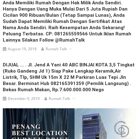
Anda Memiliki Rumah Dengan Hak Milik Anda Sendiri.
Hanya Dengan Uang Muka Mulai Dari 5 Juta Rupiah Dan
Cicilan 900 Ribuan/bulan (tetap Sampai Lunas), Anda
Sudah Dapat Memiliki Rumah Dengan Sertifikat Atas
Nama Anda Sendiri. Raih Kesempatan Anda Sekarang!
Peluang Terbatas. CP: 081265559566 Untuk Iklan Rumah
Lainnya Silakan Follow @RumahTalk
August 19, 2018
Rumah Talk
DIJUAL … . Jl. Jend A Yani 40 ABC BINJAI KOTA 3,5 Tingkat
(ruko Gandeng Jd 1) Siap Pake Lengkap Keramik,air
Listrik, Tlp, SHM Uk 15m X 22 M Parkiran Luas Tepi Jln
Besar. Berminat Hub 082165391359 (pemilik Langsung) .
Bekas Rumah Makan, Rp.7.600.000.000 Nego
December 9, 2019
Rumah Talk