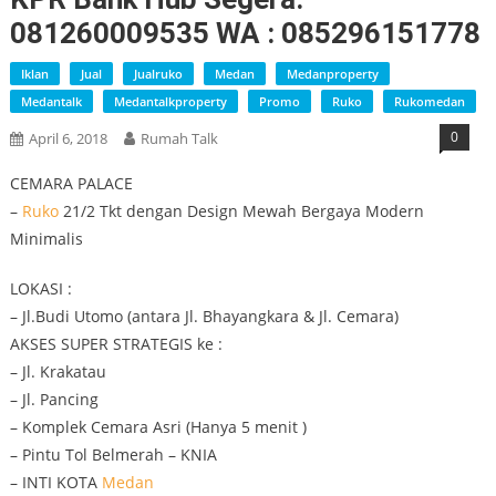
081260009535 WA : 085296151778
Iklan
Jual
Jualruko
Medan
Medanproperty
Medantalk
Medantalkproperty
Promo
Ruko
Rukomedan
0
April 6, 2018
Rumah Talk
CEMARA PALACE
–
Ruko
21/2 Tkt dengan Design Mewah Bergaya Modern
Minimalis
LOKASI :
– Jl.Budi Utomo (antara Jl. Bhayangkara & Jl. Cemara)
AKSES SUPER STRATEGIS ke :
– Jl. Krakatau
– Jl. Pancing
– Komplek Cemara Asri (Hanya 5 menit )
– Pintu Tol Belmerah – KNIA
– INTI KOTA
Medan