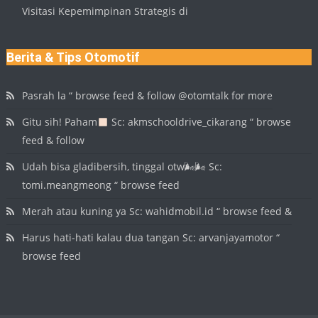
Visitasi Kepemimpinan Strategis di
Berita & Tips Otomotif
Pasrah la “ browse feed & follow @otomtalk for more
Gitu sih! Paham
Sc: akmschooldrive_cikarang “ browse
feed & follow
Udah bisa gladibersih, tinggal otw🌬🌬 Sc:
tomi.meangmeong “ browse feed
Merah atau kuning ya Sc: wahidmobil.id “ browse feed &
Harus hati-hati kalau dua tangan Sc: arvanjayamotor “
browse feed