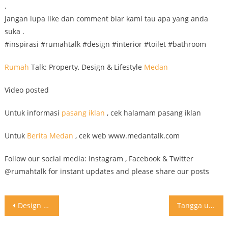
.
Jangan lupa like dan comment biar kami tau apa yang anda
suka .
#inspirasi #rumahtalk #design #interior #toilet #bathroom
Rumah
Talk: Property, Design & Lifestyle
Medan
Video posted
Untuk informasi
pasang iklan
, cek halamam pasang iklan
Untuk
Berita Medan
, cek web www.medantalk.com
Follow our social media: Instagram , Facebook & Twitter
@rumahtalk for instant updates and please share our posts
Post
Design ruang tamu atau ruang keluarga untuk rumah interior minimalist . Jangan lupa like dan comment biar kami tau apa yang anda suka
Tangga unik, beton kombinasi dengan balok kayu bisa menjadi inspirasi rumah anda . Jangan lupa like dan comment biar kami tau apa yang anda suka
navigation