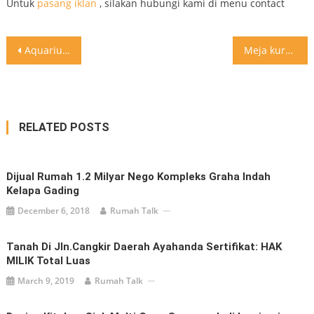
Untuk
pasang iklan
, silakan hubungi kami di menu contact
Post
Aquarium kitchen Buat yang suka ikan Ini ide dekor yang
Meja kursi dilipat jadi kursi Innovasi innovatif Multifungsi
navigation
RELATED POSTS
Dijual Rumah 1.2 Milyar Nego Kompleks Graha Indah
Kelapa Gading
December 6, 2018
Rumah Talk
Tanah Di Jln.Cangkir Daerah Ayahanda Sertifikat: HAK
MILIK Total Luas
March 9, 2019
Rumah Talk