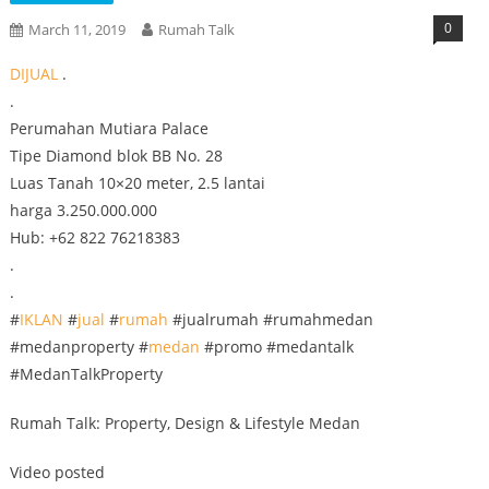
0
March 11, 2019
Rumah Talk
DIJUAL
.
.
Perumahan Mutiara Palace
Tipe Diamond blok BB No. 28
Luas Tanah 10×20 meter, 2.5 lantai
harga 3.250.000.000
Hub: +62 822 76218383
.
.
#
IKLAN
#
jual
#
rumah
#jualrumah #rumahmedan
#medanproperty #
medan
#promo #medantalk
#MedanTalkProperty
Rumah Talk: Property, Design & Lifestyle Medan
Video posted