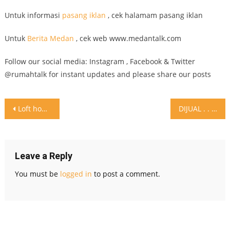
Untuk informasi
pasang iklan
, cek halamam pasang iklan
Untuk
Berita Medan
, cek web www.medantalk.com
Follow our social media: Instagram , Facebook & Twitter
@rumahtalk for instant updates and please share our posts
Post
Loft house yang serupa beach villa #inspirasi #design #loftapartment #lofthouse
DIJUAL . . Perumahan Mutiara Palace Tipe Diamond blok BB
navigation
Leave a Reply
You must be
logged in
to post a comment.