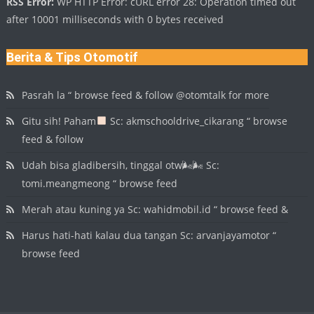
RSS Error:
WP HTTP Error: cURL error 28: Operation timed out
after 10001 milliseconds with 0 bytes received
Berita & Tips Otomotif
Pasrah la “ browse feed & follow @otomtalk for more
Gitu sih! Paham
Sc: akmschooldrive_cikarang “ browse
feed & follow
Udah bisa gladibersih, tinggal otw🌬🌬 Sc:
tomi.meangmeong “ browse feed
Merah atau kuning ya Sc: wahidmobil.id “ browse feed &
Harus hati-hati kalau dua tangan Sc: arvanjayamotor “
browse feed