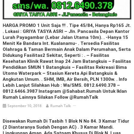
HARGA PROMO 1 Unit Saja !!! . Tipe 45/84, Hanya Rp165 Jt.
. Lokasi : GRIYA TASYA ASRI – Jln. Pancasila Depan Kantor
Lurah Payagambar (lebar Jalan Utama 10m). . -Hanya 15
Menit Ke Bandara Int. Kualanamu- . Tersedia Fasilitas
Olahraga & Taman Bermain Anak Dalam Perumahan, Serta
Didukung Fasilitas2 Sekitar, Seperti : . – Fasilitas
Kesehatan Klinik Rawat Inap 24 Jam Batangkuis – Fasilitas
Pendidikan SMUN 1 Batangkuis – Fasilitas Rekreasi Bima
Utomo Waterpark – Stasiun Kereta Api Batangkuis &
Angkutan Umum. . SHM, IMB, Air Bersih, PLN 1300w. . Info
Lebih Lanjut Silahkan Hub : Wa/SMS. 0812.6490.378 –
0812.6466.3987 Instagram @sahabat.rumah Untuk Iklan
Rumah Lainnya Silakan Follow @RumahTalk
September 10, 2018
Rumah Talk
Disewakan Rumah Di Tasbih 1 Blok N No 84. 3 Kamar Tidur
(2 Diantaranya Sudah Dengan AC) . 3 Kamar Mandi.
Lingkungan Aman, Ada Satpam Khusus Di Blok N. Luas