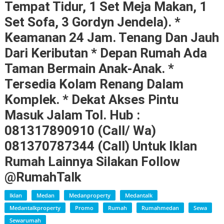
Tempat Tidur, 1 Set Meja Makan, 1
Set Sofa, 3 Gordyn Jendela). *
Keamanan 24 Jam. Tenang Dan Jauh
Dari Keributan * Depan Rumah Ada
Taman Bermain Anak-Anak. *
Tersedia Kolam Renang Dalam
Komplek. * Dekat Akses Pintu
Masuk Jalam Tol. Hub :
081317890910 (call/ Wa)
081370787344 (call) Untuk Iklan
Rumah Lainnya Silakan Follow
@RumahTalk
Iklan
Medan
Medanproperty
Medantalk
Medantalkproperty
Promo
Rumah
Rumahmedan
Sewa
Sewarumah