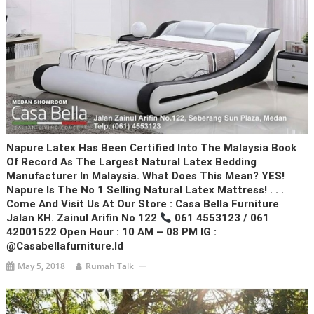
Napure Latex Has Been Certified Into The Malaysia Book
Of Record As The Largest Natural Latex Bedding
Manufacturer In Malaysia. What Does This Mean? YES!
Napure Is The No 1 Selling Natural Latex Mattress! . . .
Come And Visit Us At Our Store : Casa Bella Furniture
Jalan KH. Zainul Arifin No 122
061 4553123 / 061
42001522 Open Hour : 10 AM – 08 PM IG :
@casabellafurniture.id
May 5, 2018
Rumah Talk