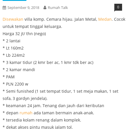
0
September 9, 2018
Rumah Talk
Disewakan
villa komp. Cemara hijau. Jalan Metal,
Medan
. Cocok
untuk tempat tinggal keluarga.
Harga 32 jt/ thn (nego)
* 2 lantai
* Lt 160m2
* Lb 224m2
* 3 kamar tidur (2 kmr ber ac, 1 kmr tdk ber ac)
* 2 kamar mandi
* PAM
* PLN 2200 w
* Semi funished (1 set tempat tidur, 1 set meja makan, 1 set
sofa, 3 gordyn jendela).
* keamanan 24 jam. Tenang dan jauh dari keributan
* depan
rumah
ada taman bermain anak-anak.
* tersedia kolam renang dalam komplek.
* dekat akses pintu masuk jalam tol.