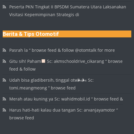
Peserta PKN Tingkat II BPSDM Sumatera Utara Laksanakan
Visitasi Kepemimpinan Strategis di
Berita & Tips Otomotif
Pasrah la “ browse feed & follow @otomtalk for more
Gitu sih! Paham
Sc: akmschooldrive_cikarang “ browse
feed & follow
Udah bisa gladibersih, tinggal otw🌬🌬 Sc:
tomi.meangmeong “ browse feed
Merah atau kuning ya Sc: wahidmobil.id “ browse feed &
Harus hati-hati kalau dua tangan Sc: arvanjayamotor “
browse feed