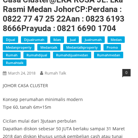
Rasmi Medan JohorCP:Perdana :
0822 77 47 25 22Aan : 0823 6193
8666Prayuda : 0821 6690 1704
Dijual
Dijualrumah
Iklan
Jual
Jualrumah
Medan
Medanproperty
Medantalk
Medantalkproperty
Promo
Rumah
Rumahdijual
Rumahdijualmedan
Rumahmedan
Rumahtalk
0
March 24, 2018
Rumah Talk
JOHOR CASA CLUSTER
Konsep perumahan minimalis modern
Tipe 60, tanah 6m×15m
Cicilan mulai dari 3Jutaan perbulan
Dapatkan diskon sebesar 50 JUTA berlaku sampai 31 Maret
2018 dan diskon khusus untuk pembelian cash atau tunai