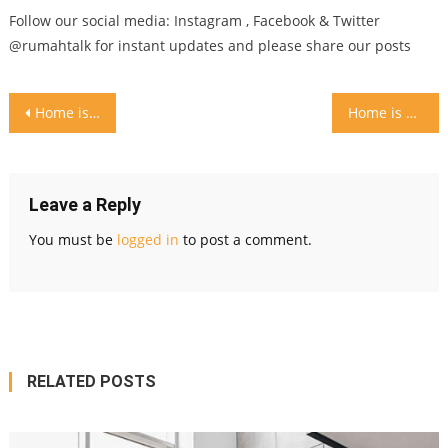
Follow our social media: Instagram , Facebook & Twitter
@rumahtalk for instant updates and please share our posts
Post
Home is where you hang your heart
Home is not a place Home is a feeling
navigation
Leave a Reply
You must be
logged in
to post a comment.
RELATED POSTS