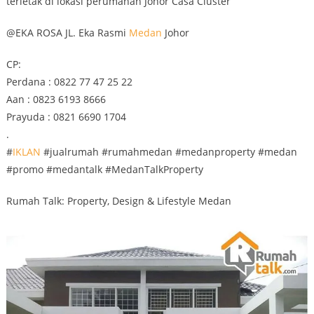
terletak di lokasi perumahan Johor Casa Cluster
@EKA ROSA JL. Eka Rasmi
Medan
Johor
CP:
Perdana : 0822 77 47 25 22
Aan : 0823 6193 8666
Prayuda : 0821 6690 1704
.
#
IKLAN
#jualrumah #rumahmedan #medanproperty #medan
#promo #medantalk #MedanTalkProperty
Rumah Talk: Property, Design & Lifestyle Medan