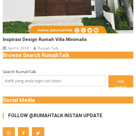
Inspirasi Design Rumah Villa Minimalis
April 4, 2018
Rumah Talk
Browse Search RumahTalk
Search RumahTalk
Klik
Search
Social Media
FOLLOW @RUMAHTALK INSTAN UPDATE