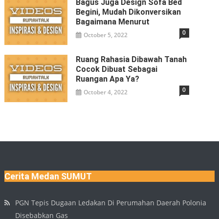
Bagus Juga Design Sofa Bed
Begini, Mudah Dikonversikan
Bagaimana Menurut
0
October 5, 2022
Ruang Rahasia Dibawah Tanah
Cocok Dibuat Sebagai
Ruangan Apa Ya?
0
October 4, 2022
Cerita Medan SUMUT
PGN Tepis Dugaan Ledakan Di Perumahan Daerah Polonia
Disebabkan Gas