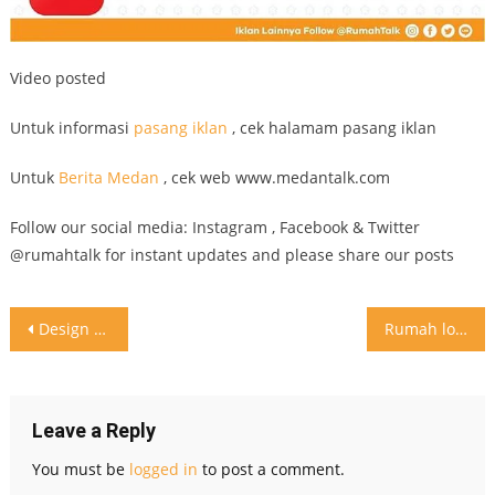
Video posted
Untuk informasi
pasang iklan
, cek halamam pasang iklan
Untuk
Berita Medan
, cek web www.medantalk.com
Follow our social media: Instagram , Facebook & Twitter
@rumahtalk for instant updates and please share our posts
Post
Design prabot sofa yang simple dan classy
Rumah loft mezzanine
navigation
Leave a Reply
You must be
logged in
to post a comment.