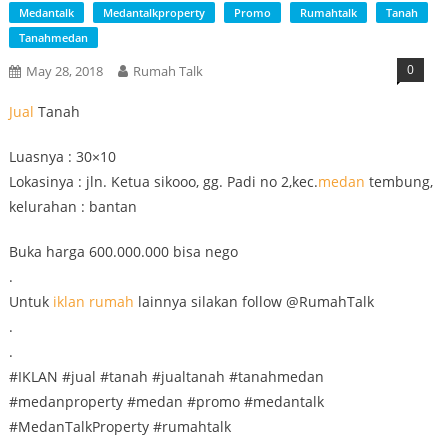
Medantalk
Medantalkproperty
Promo
Rumahtalk
Tanah
Tanahmedan
0
May 28, 2018
Rumah Talk
Jual
Tanah
Luasnya : 30×10
Lokasinya : jln. Ketua sikooo, gg. Padi no 2,kec.
medan
tembung,
kelurahan : bantan
Buka harga 600.000.000 bisa nego
.
Untuk
iklan
rumah
lainnya silakan follow @RumahTalk
.
.
#IKLAN #jual #tanah #jualtanah #tanahmedan
#medanproperty #medan #promo #medantalk
#MedanTalkProperty #rumahtalk