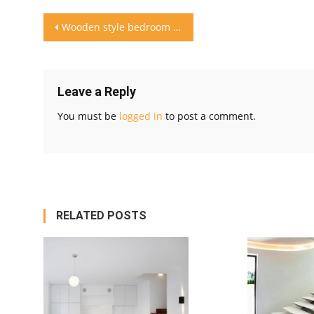
Post
Wooden style bedroom dan lampu tidak harus dua di samping
navigation
Leave a Reply
You must be
logged in
to post a comment.
RELATED POSTS