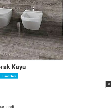
rak Kayu
Rumahtalk
0
marnandi