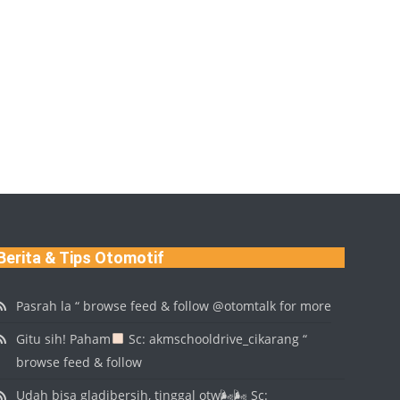
Berita & Tips Otomotif
Pasrah la “ browse feed & follow @otomtalk for more
Gitu sih! Paham
Sc: akmschooldrive_cikarang “
browse feed & follow
Udah bisa gladibersih, tinggal otw🌬🌬 Sc: