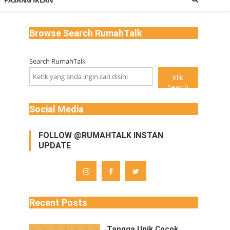
PASANG IKLAN
Browse Search RumahTalk
Search RumahTalk
Klik
Search
Social Media
FOLLOW @RUMAHTALK INSTAN
UPDATE
Recent Posts
Tangga Unik Cocok