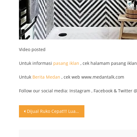
Video posted
Untuk informasi
pasang iklan
, cek halamam pasang iklan
Untuk
Berita Medan
, cek web www.medantalk.com
Follow our social media: Instagram , Facebook & Twitter 
Post
Dijual Ruko Cepat!!! Luas: 4.5m x 27m Jl. Zainul Arifin, Medan Hubungi: 0813-7048-2028 Untuk iklan rumah lainnya silakan follow @RumahTalk
navigation