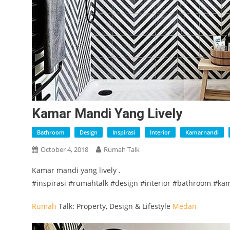
Kamar Mandi Yang Lively
Bathroom
Design
Inspirasi
Interior
Kamarnandi
October 4, 2018
Rumah Talk
Kamar mandi yang lively .
#inspirasi #rumahtalk #design #interior #bathroom #ka
Rumah
Talk: Property, Design & Lifestyle
Medan