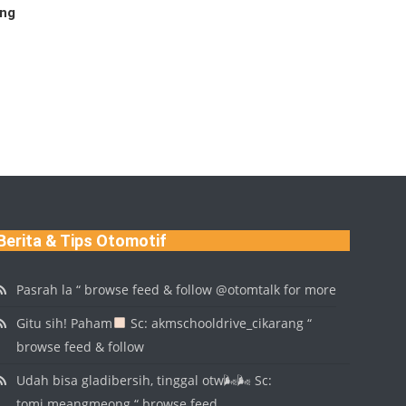
ang
Berita & Tips Otomotif
Pasrah la “ browse feed & follow @otomtalk for more
Gitu sih! Paham
Sc: akmschooldrive_cikarang “
browse feed & follow
Udah bisa gladibersih, tinggal otw🌬🌬 Sc:
tomi.meangmeong “ browse feed