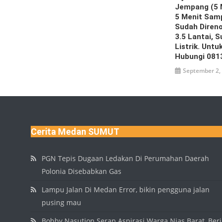
Jempang (5 
5 Menit Samp
Sudah Direno
3.5 Lantai, 
Listrik. Untu
Hubungi 081
September 2,
Cerita Medan SUMUT
PGN Tepis Dugaan Ledakan Di Perumahan Daerah
Polonia Disebabkan Gas
Lampu Jalan Di Medan Error, bikin pengguna jalan
pusing mau
Bobby Nasution Serap Aspirasi Warga Nias Barat, Beri