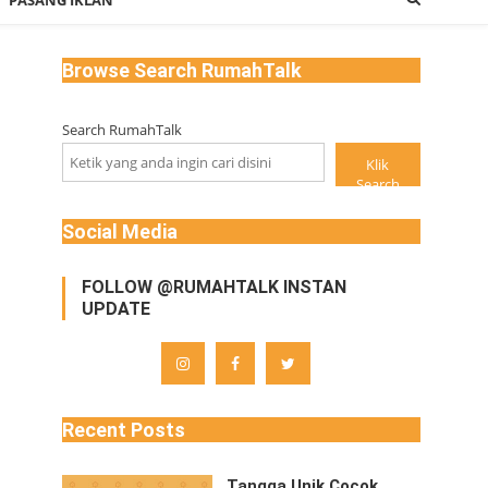
PASANG IKLAN
Browse Search RumahTalk
Search RumahTalk
Klik
Search
Social Media
FOLLOW @RUMAHTALK INSTAN
UPDATE
Recent Posts
Tangga Unik Cocok