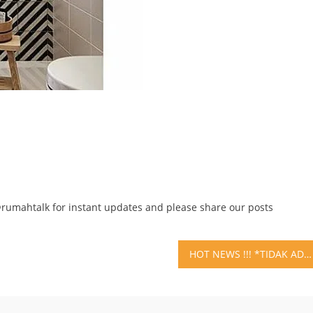
@rumahtalk for instant updates and please share our posts
HOT NEWS !!! *TIDAK ADA LAGI SELAIN DISINI* *MEDAN THE FIRST STOP* MEDAN ADALAH KOTA PERTAMA ROADSHOW PEMASARAN PROJECT JKT LIVING STAR *5 ALASAN KENAPA JKT LIVING STAR 1. SUPERBLOK PALING MURAH HANYA RP200Jtan 2. KAWASAN BISNIS UTAMA 3. DENGAN KONSEP BANGUNAN 4. NILAI INVESTASI YANG PASTI DAN UNTUNG 5. BELI DI AWAL UNTUNG SAMPAI SELAMANYA – TYPE STUDIO ( 20M2) – TYPE 2BR ( 34M2) – TYPE 2BR+CORNER (41M2) *COMMERCIAL SPACE* *OFFICE-MALL-KIOS-CITYWALK* TERSEDIA CARA BAYAR YANG FLEXIBEL 1.CICILAN SAMPAI 60X FLAT TANPA DP 2. KPA BANK SWASTA DAN NASIONAL DENGAN DP BISA DICICIL SAMPAI 12X BAYAR 3.CASH KERAS *HANYA DENGAN MEMBAYAR 5JUTA ANDA DAPAT MEMILIKI HUNIAN BERTARAF INTERNATIONAL DENGAN BERBAGAI MACAM FASILITAS MENUNJANG DIJAKARTA* Informasi lebih lanjut : Edy Tan 081265999229