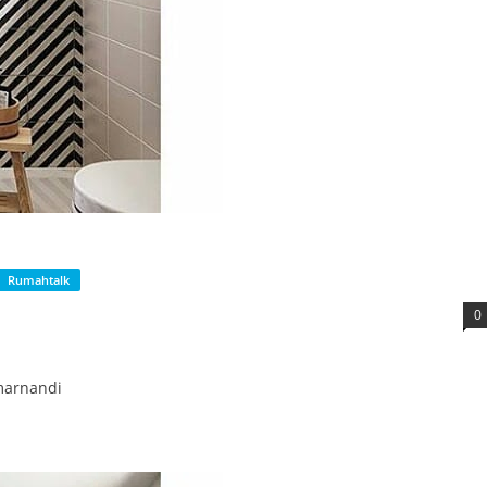
Rumahtalk
0
marnandi