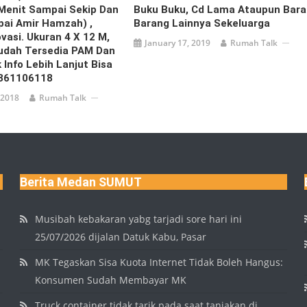
Menit Sampai Sekip Dan
Buku Buku, Cd Lama Ataupun Bar
ai Amir Hamzah) ,
Barang Lainnya Sekeluarga
vasi. Ukuran 4 X 12 M,
January 17, 2019
Rumah Talk
Sudah Tersedia PAM Dan
k Info Lebih Lanjut Bisa
361106118
 2018
Rumah Talk
Berita Medan SUMUT
Musibah kebakaran yabg tarjadi sore hari ini
25/07/2026 dijalan Datuk Kabu, Pasar
MK Tegaskan Sisa Kuota Internet Tidak Boleh Hangus:
Konsumen Sudah Membayar MK
Truck container tidak tarik pada saat tanjakan di