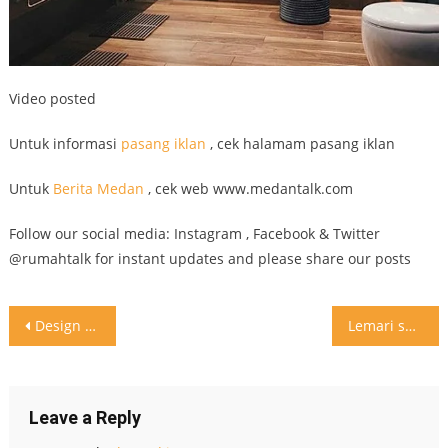
Video posted
Untuk informasi
pasang iklan
, cek halamam pasang iklan
Untuk
Berita Medan
, cek web www.medantalk.com
Follow our social media: Instagram , Facebook & Twitter
@rumahtalk for instant updates and please share our posts
Post
Design kamar mandi modern dengan cermin dan karpet bulat
Lemari sembunyi sebagai inspirasi
navigation
Leave a Reply