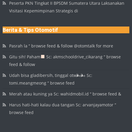
Peserta PKN Tingkat II BPSDM Sumatera Utara Laksanakan
Visitasi Kepemimpinan Strategis di
Berita & Tips Otomotif
Pasrah la “ browse feed & follow @otomtalk for more
Gitu sih! Paham
Sc: akmschooldrive_cikarang “ browse
feed & follow
Udah bisa gladibersih, tinggal otw🌬🌬 Sc:
tomi.meangmeong “ browse feed
Merah atau kuning ya Sc: wahidmobil.id “ browse feed &
Harus hati-hati kalau dua tangan Sc: arvanjayamotor “
browse feed