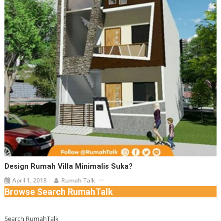
Design Rumah Villa Minimalis Suka?
April 1, 2018
Rumah Talk
Browse Search RumahTalk
Search RumahTalk