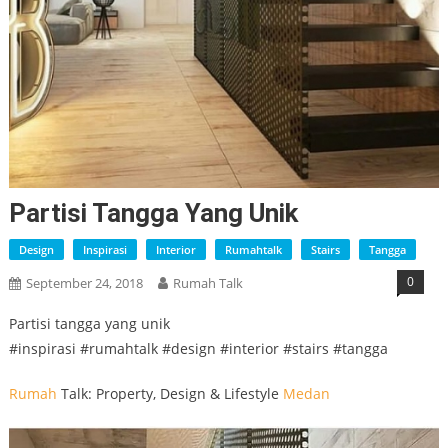
Partisi Tangga Yang Unik
Design
Inspirasi
Interior
Rumahtalk
Stairs
Tangga
0
September 24, 2018
Rumah Talk
Partisi tangga yang unik
#inspirasi #rumahtalk #design #interior #stairs #tangga
Rumah
Talk: Property, Design & Lifestyle
Medan