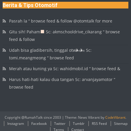
Berita & Tips Otomotif
Pasrah la “ browse feed & follow @otomtalk for more
Gitu sih! Paham
Sc: akmschooldrive_cikarang “ browse
feed & follow
Udah bisa gladibersih, tinggal otw🌬🌬 Sc:
tomi.meangmeong “ browse feed
Merah atau kuning ya Sc: wahidmobil.id “ browse feed &
Harus hati-hati kalau dua tangan Sc: arvanjayamotor “
browse feed
Copyright @RumahTalk since 2003
|
Theme: News Vibrant by
CodeVibrant
.
Instagram
Facebook
Twitter
Tumblr
RSS Feed
Sitemap
Terms
Contact