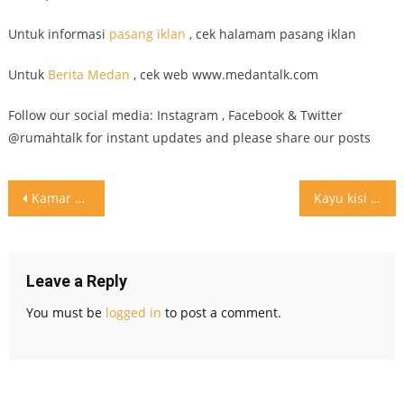
Untuk informasi
pasang iklan
, cek halamam pasang iklan
Untuk
Berita Medan
, cek web www.medantalk.com
Follow our social media: Instagram , Facebook & Twitter
@rumahtalk for instant updates and please share our posts
Post
Kamar anak atau kamar orang tua dengan anak yang didalam satu kamar? Ini inspirasi design buat anda
Kayu kisi yang beragam ukuran lebih unik
navigation
Leave a Reply
You must be
logged in
to post a comment.