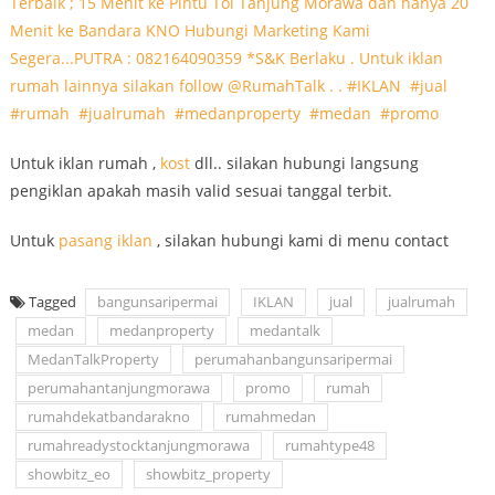
Untuk iklan rumah ,
kost
dll.. silakan hubungi langsung
pengiklan apakah masih valid sesuai tanggal terbit.
Untuk
pasang iklan
, silakan hubungi kami di menu contact
Tagged
bangunsaripermai
IKLAN
jual
jualrumah
medan
medanproperty
medantalk
MedanTalkProperty
perumahanbangunsaripermai
perumahantanjungmorawa
promo
rumah
rumahdekatbandarakno
rumahmedan
rumahreadystocktanjungmorawa
rumahtype48
showbitz_eo
showbitz_property