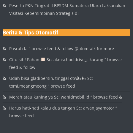
Peserta PKN Tingkat II BPSDM Sumatera Utara Laksanakan
Visitasi Kepemimpinan Strategis di
Berita & Tips Otomotif
Pasrah la “ browse feed & follow @otomtalk for more
Gitu sih! Paham
Sc: akmschooldrive_cikarang “ browse
feed & follow
Udah bisa gladibersih, tinggal otw🌬🌬 Sc:
tomi.meangmeong “ browse feed
Merah atau kuning ya Sc: wahidmobil.id “ browse feed &
Harus hati-hati kalau dua tangan Sc: arvanjayamotor “
browse feed