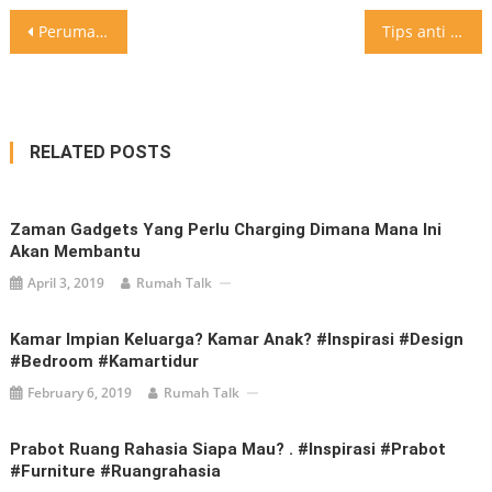
Post
Perumahan BANGUN SARI PERMAI Tanjung Morawa PROMO MARET 2020 Type 48 Hanya Rp. 250 Juta Ready Stock Hanya untuk 3 Unit Terakhir Selama Persediaan Masih Ada… Lokasi Terbaik ; 15 Menit ke Pintu Tol Tanjung Morawa dan hanya 20 Menit ke Bandara KNO Hubungi Marketing Kami Segera…PUTRA : 082164090359 *S&K Berlaku . Untuk iklan rumah lainnya silakan follow @RumahTalk#medanproperty#MedanTalkProperty
Tips anti virus buat yang tinggal di apartement atau sering naik liftıd19
navigation
RELATED POSTS
Zaman Gadgets Yang Perlu Charging Dimana Mana Ini
Akan Membantu
April 3, 2019
Rumah Talk
Kamar Impian Keluarga? Kamar Anak? #inspirasi #design
#bedroom #kamartidur
February 6, 2019
Rumah Talk
Prabot Ruang Rahasia Siapa Mau? . #inspirasi #prabot
#furniture #ruangrahasia