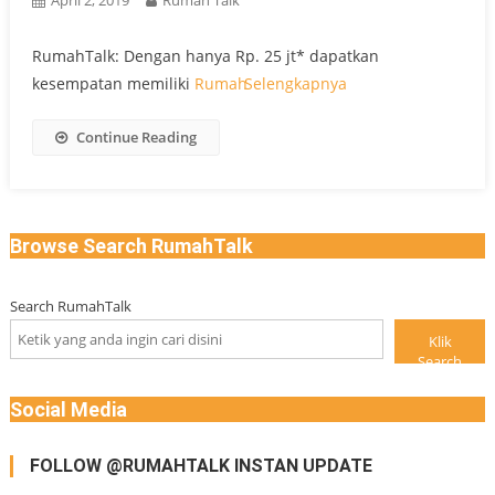
April 2, 2019
Rumah Talk
RumahTalk: Dengan hanya Rp. 25 jt* dapatkan
kesempatan memiliki
Rumah
Selengkapnya
Continue Reading
Browse Search RumahTalk
Search RumahTalk
Klik
Search
Social Media
FOLLOW @RUMAHTALK INSTAN UPDATE