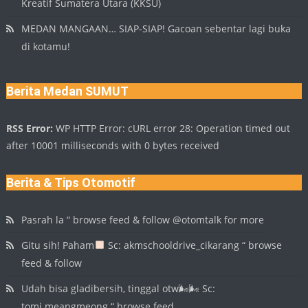
Kreatif Sumatera Utara (KKSU)
MEDAN MANGAAN… SIAP-SIAP! Gacoan sebentar lagi buka
di kotamu!
Berita Medan SUMUT
RSS Error:
WP HTTP Error: cURL error 28: Operation timed out
after 10001 milliseconds with 0 bytes received
Berita & Tips Otomotif
Pasrah la “ browse feed & follow @otomtalk for more
Gitu sih! Paham
Sc: akmschooldrive_cikarang “ browse
feed & follow
Udah bisa gladibersih, tinggal otw🌬🌬 Sc:
tomi.meangmeong “ browse feed