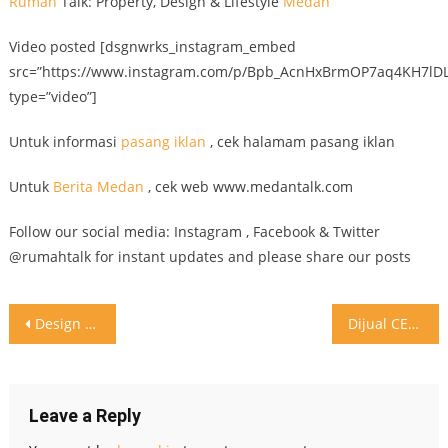
Rumah
Talk: Property, Design & Lifestyle
Medan
Video posted [dsgnwrks_instagram_embed
src=”https://www.instagram.com/p/Bpb_AcnHxBrmOP7aq4KH7lD
type=”video”]
Untuk informasi
pasang iklan
, cek halamam pasang iklan
Untuk
Berita Medan
, cek web www.medantalk.com
Follow our social media: Instagram , Facebook & Twitter
@rumahtalk for instant updates and please share our posts
Post
Design kitchen sink multi guna semoga jadi inspirasi yang berguna
Dijual CEPAT Rumah SIAP HUNI Di Komplek Deli Garden 2
navigation
Leave a Reply