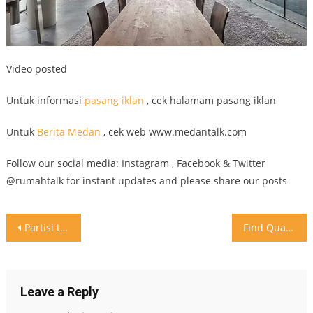
Video posted
Untuk informasi
pasang iklan
, cek halamam pasang iklan
Untuk
Berita Medan
, cek web www.medantalk.com
Follow our social media: Instagram , Facebook & Twitter
@rumahtalk for instant updates and please share our posts
Post
Partisi tangga, taman tengah yang modern
Find Quality bedding and comforter sets for your home at Casa Bella’s. . . . For more details , Please visit us : Casa Bella Jln. Zainul Arifin No 122 Hotline : +6261 455 3123 Open Hour : 10 AM – 08 PM
navigation
Leave a Reply