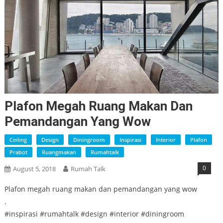
Plafon Megah Ruang Makan Dan
Pemandangan Yang Wow
Ceiling
Design
Diningroom
Inspirasi
Interior
Plafon
Prabot
Ruangmakan
Rumahtalk
0
August 5, 2018
Rumah Talk
Plafon megah ruang makan dan pemandangan yang wow
.
#inspirasi #rumahtalk #design #interior #diningroom