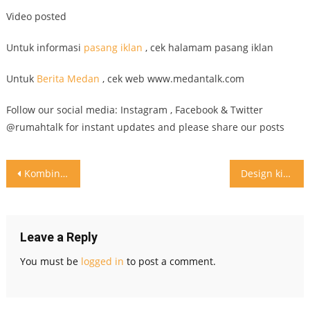
Video posted
Untuk informasi
pasang iklan
, cek halamam pasang iklan
Untuk
Berita Medan
, cek web www.medantalk.com
Follow our social media: Instagram , Facebook & Twitter
@rumahtalk for instant updates and please share our posts
Post
Kombinasi kayu hitam putih di kamar mandi ini tepat sekali
Design kitchen pantry yang bersih dan simple
navigation
Leave a Reply
You must be
logged in
to post a comment.