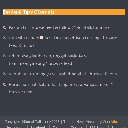
Berita & Tips Otomotif
Pasrah la “ browse feed & follow @otomtalk for more
Gitu sih! Paham
Sc: akmschooldrive_cikarang “ browse
feed & follow
Udah bisa gladibersih, tinggal otw🌬🌬 Sc:
tomi.meangmeong “ browse feed
Merah atau kuning ya Sc: wahidmobil.id “ browse feed &
Harus hati-hati kalau dua tangan Sc: arvanjayamotor “
browse feed
Copyright @RumahTalk since 2003
|
Theme: News Vibrant by
CodeVibrant
.
Instagram
Facebook
Twitter
Tumblr
RSS Feed
Sitemap