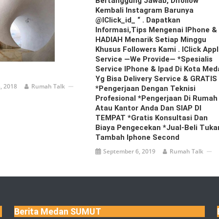
Bertanggung Jawab, Difollow
Kembali Instagram Barunya
@iClick_id_ “ . Dapatkan
Informasi,Tips Mengenai IPhone &
HADIAH Menarik Setiap Minggu
Khusus Followers Kami . IClick App
Service —we Provide— *Spesialis
Service IPhone & Ipad Di Kota Med
Yg Bisa Delivery Service & GRATIS
, 2018
Rumah Talk
*Pengerjaan Dengan Teknisi
Profesional *Pengerjaan Di Rumah
Atau Kantor Anda Dan SIAP DI
TEMPAT *Gratis Konsultasi Dan
Biaya Pengecekan *Jual-Beli Tuka
Tambah Iphone Second
September 6, 2019
Rumah Talk
Berita Medan SUMUT