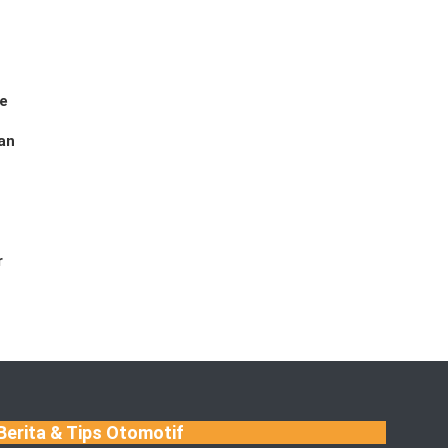
le
an
r
Berita & Tips Otomotif