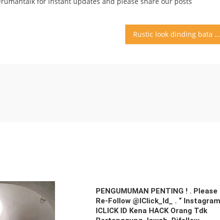
@rumahtalk for instant updates and please share our posts
Rustic look dinding bata sekarang menjadi trend design rumah
PENGUMUMAN PENTING ! . Please
Re-Follow @iClick_Id_ . “ Instagra
ICLICK ID Kena HACK Orang Tdk