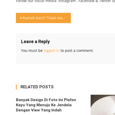
Follow our social media: Instagram , Facebook & Twitter 
Post
Rumah Kecil? Tidak masalah, ruang kerja bisa di tempatkan diatas ranjang, unik dan dapat pandangan yang mantap
navigation
Leave a Reply
You must be
logged in
to post a comment.
RELATED POSTS
Banyak Design Di Foto Ini Plafon
Kayu Yang Menuju Ke Jendela
Dengan View Yang Indah