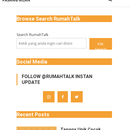
PASANG IKLAN
Browse Search RumahTalk
Search RumahTalk
Klik
Search
Social Media
FOLLOW @RUMAHTALK INSTAN
UPDATE
Recent Posts
Tangga Unik Cocok