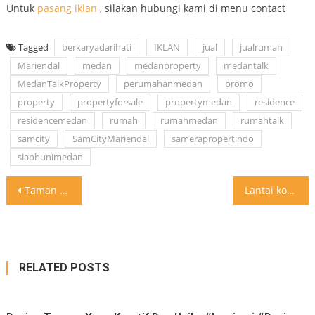
Untuk
pasang iklan
, silakan hubungi kami di menu contact
Tagged
berkaryadarihati
IKLAN
jual
jualrumah
Mariendal
medan
medanproperty
medantalk
MedanTalkProperty
perumahanmedan
promo
property
propertyforsale
propertymedan
residence
residencemedan
rumah
rumahmedan
rumahtalk
samcity
SamCityMariendal
samerapropertindo
siaphunimedan
Post
Taman transformasi ke kolam renang . #inspirasi #design #swimmingpool #kolamrenang
Lantai kombinasi kayu dan keramik yang unik
navigation
RELATED POSTS