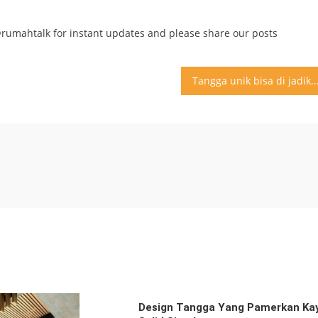
@rumahtalk for instant updates and please share our posts
Tangga unik bisa di jadikan inspirasi untuk membuat tangga rumah anda. Tidak harus sebesar tangga ini tapi ambil contoh 
Design Tangga Yang Pamerkan Ka