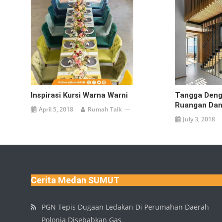
Inspirasi Kursi Warna Warni
Tangga Deng
Ruangan Dan
April 5, 2018
Rumah Talk
July 3, 2018
Cerita Medan SUMUT
PGN Tepis Dugaan Ledakan Di Perumahan Daerah
Polonia Disebabkan Gas