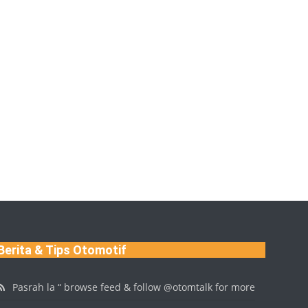
Berita & Tips Otomotif
Pasrah la “ browse feed & follow @otomtalk for more