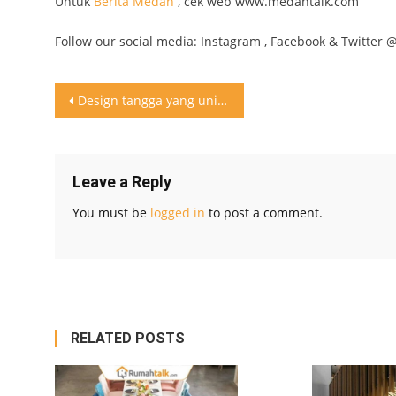
Untuk
Berita Medan
, cek web www.medantalk.com
Follow our social media: Instagram , Facebook & Twitter 
Post
Design tangga yang unik di tambah cahaya dari lighting yang bagus. Jangan lupa like dan comment biar kami tau design apa yang anda suka
navigation
Leave a Reply
You must be
logged in
to post a comment.
RELATED POSTS