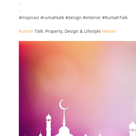
.
.
#inspirasi #rumahtalk #design #interior #RumahTalk
Rumah
Talk: Property, Design & Lifestyle
Medan