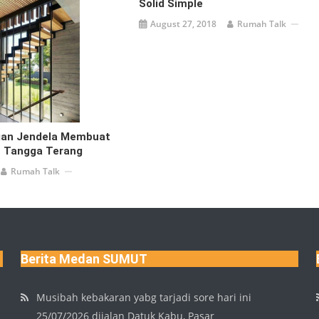
Solid Simple
August 27, 2018
Rumah Talk
an Jendela Membuat
 Tangga Terang
Rumah Talk
Berita Medan SUMUT
Musibah kebakaran yabg tarjadi sore hari ini
25/07/2026 dijalan Datuk Kabu, Pasar