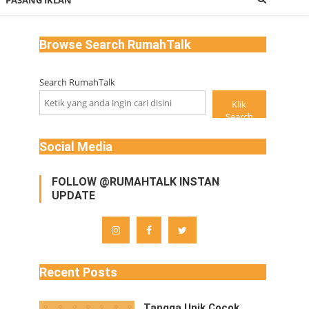
PASANG IKLAN
Browse Search RumahTalk
Search RumahTalk
Klik
Search
Social Media
FOLLOW @RUMAHTALK INSTAN
UPDATE
Recent Posts
Tangga Unik Cocok