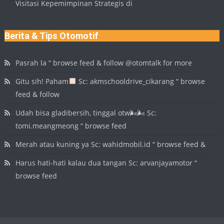
Visitasi Kepemimpinan Strategis di
Berita & Tips Otomotif
Pasrah la “ browse feed & follow @otomtalk for more
Gitu sih! Paham
Sc: akmschooldrive_cikarang “ browse
feed & follow
Udah bisa gladibersih, tinggal otw🌬🌬 Sc:
tomi.meangmeong “ browse feed
Merah atau kuning ya Sc: wahidmobil.id “ browse feed &
Harus hati-hati kalau dua tangan Sc: arvanjayamotor “
browse feed