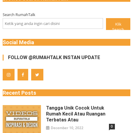
navigation
Search RumahTalk
Klik
Search
Social Media
FOLLOW @RUMAHTALK INSTAN UPDATE
Recent Posts
Tangga Unik Cocok Untuk
Rumah Kecil Atau Ruangan
Terbatas Atau
0
December 10, 2022