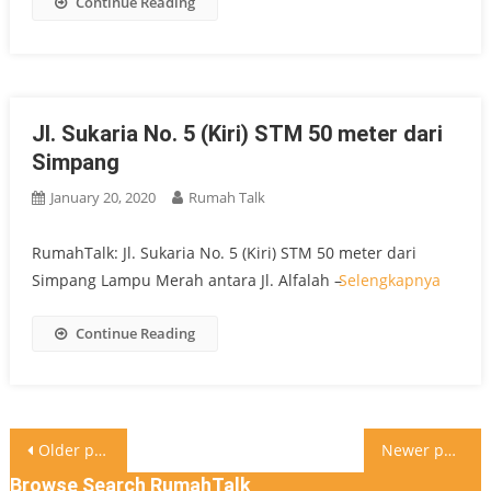
Continue Reading
Jl. Sukaria No. 5 (Kiri) STM 50 meter dari
Simpang
January 20, 2020
Rumah Talk
RumahTalk: Jl. Sukaria No. 5 (Kiri) STM 50 meter dari
Simpang Lampu Merah antara Jl. Alfalah –
Selengkapnya
Continue Reading
Posts
Older posts
Newer posts
Browse Search RumahTalk