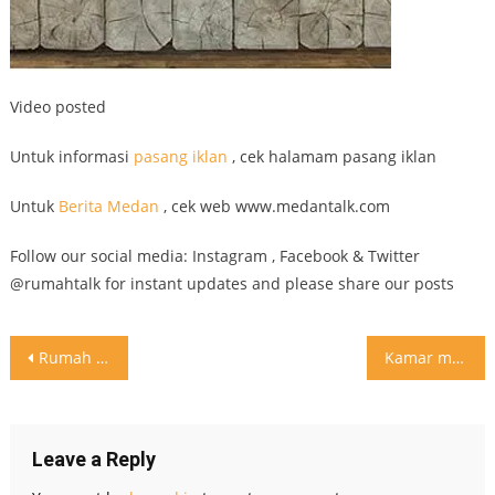
Video posted
Untuk informasi
pasang iklan
, cek halamam pasang iklan
Untuk
Berita Medan
, cek web www.medantalk.com
Follow our social media: Instagram , Facebook & Twitter
@rumahtalk for instant updates and please share our posts
Post
Rumah apartment jomblo? Inspirasi design ini buat para singles partisi kamar hanya dengan kaca. Design kaca memberikan kesan ruangan lebih luas Jangan lupa like dan comment biar kami tau apa yang anda suka design apa
Kamar mandi modern minimalis dan terkesan mewah . Jangan lupa like dan comment biar kami tau apa yang anda suka design apa
navigation
Leave a Reply