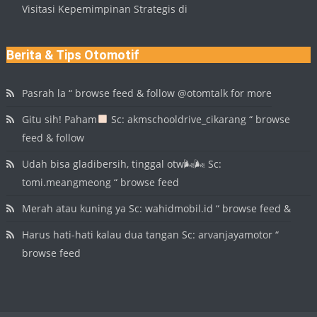
Visitasi Kepemimpinan Strategis di
Berita & Tips Otomotif
Pasrah la “ browse feed & follow @otomtalk for more
Gitu sih! Paham
Sc: akmschooldrive_cikarang “ browse
feed & follow
Udah bisa gladibersih, tinggal otw🌬🌬 Sc:
tomi.meangmeong “ browse feed
Merah atau kuning ya Sc: wahidmobil.id “ browse feed &
Harus hati-hati kalau dua tangan Sc: arvanjayamotor “
browse feed